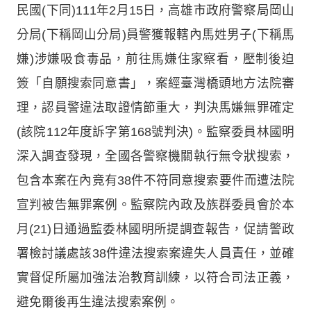
民國(下同)111年2月15日，高雄市政府警察局岡山
分局(下稱岡山分局)員警獲報轄內馬姓男子(下稱馬
嫌)涉嫌吸食毒品，前往馬嫌住家察看，壓制後迫
簽「自願搜索同意書」，案經臺灣橋頭地方法院審
理，認員警違法取證情節重大，判決馬嫌無罪確定
(該院112年度訴字第168號判決)。監察委員林國明
深入調查發現，全國各警察機關執行無令狀搜索，
包含本案在內竟有38件不符同意搜索要件而遭法院
宣判被告無罪案例。監察院內政及族群委員會於本
月(21)日通過監委林國明所提調查報告，促請警政
署檢討議處該38件違法搜索案違失人員責任，並確
實督促所屬加強法治教育訓練，以符合司法正義，
避免爾後再生違法搜索案例。