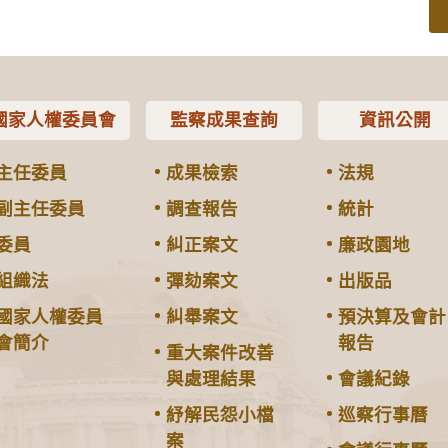
國家人權委員會
監察成果查詢
資訊公開
主任委員
成果檢索
法規
副主任委員
調查報告
統計
委員
糾正案文
廉政園地
組織法
彈劾案文
出版品
國家人權委員
糾舉案文
預決算及會計
會簡介
報告
重大案件改善
與處理結果
會議紀錄
紓解民怨小檔
巡察行事曆
案