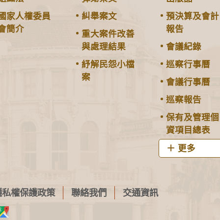
國家人權委員
糾舉案文
預決算及會計
會簡介
報告
重大案件改善
與處理結果
會議紀錄
紓解民怨小檔
巡察行事曆
案
會議行事曆
巡察報告
保有及管理個
資項目總表
更多
隱私權保護政策
聯絡我們
交通資訊