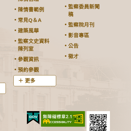
監察委員新聞
陳情書範例
稿
常見Q＆A
監察院月刊
建築風華
影音專區
監察文史資料
公告
陳列室
徵才
參觀資訊
預約參觀
更多