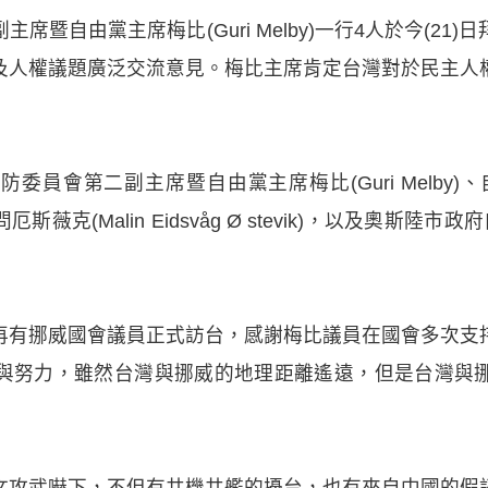
席暨自由黨主席梅比(Guri Melby)一行4人於今(21
及人權議題廣泛交流意見。梅比主席肯定台灣對於民主人
員會第二副主席暨自由黨主席梅比(Guri Melby)、自由
斯薇克(Malin Eidsvåg Ø stevik)，以及奧斯陸市
再有挪威國會議員正式訪台，感謝梅比議員在國會多次支
與努力，雖然台灣與挪威的地理距離遙遠，但是台灣與
文攻武嚇下，不但有共機共艦的擾台，也有來自中國的假