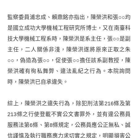
監察委員浦忠成、賴鼎銘亦指出，陳榮洪和張○○均
是國立成功大學機械工程研究所博士，又在南臺科
技大學機械工程系時，陳榮洪是系主任，張○○是副
主任，二人關係非淺，陳榮洪遂將原來正取之朱
○○，偽造為張○○，促使張○○擔任該系副教授，陳
榮洪確有徇私舞弊、違法亂紀之行為。本院詢問
時，陳榮洪已自承違失。
綜上，陳榮洪之違失行為，除犯刑法第216條及第
213條之行使登載不實公文書罪外，並有違公務員
服務法第6條、第8條規定，公務員應公正無私、誠
信謹慎及執行職務應力求切實之規定，明顯損害公