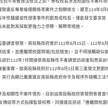
6日性別平等教育法修法之前，學校校長涉及校園性平案件
勢違反專業倫理關係等案件之相關條文，遲至113年3月
長年性騷擾或性侵害事件的劉育成校長，僅能發文要求其
尚未能對其採取更強力之停聘、解聘等措施。
委調查發現，南投縣政府曾於112年6月15日、112年6
案結束，並應離開校園現場(包括宿舍)，且不得接觸疑似
卻於112年7月間接受南投縣性平會調查訪談後知悉投
蓋事實，致南投縣政府於112年8月2日第三度發文對劉
，其行為顯已嚴重違反南投縣政府命令及程序外接觸之法
涉及相關性平案件情形，目前由南投縣政府寄發問卷普查
工友傳話等方式指揮監督校務，同樣違反前述「應離開校