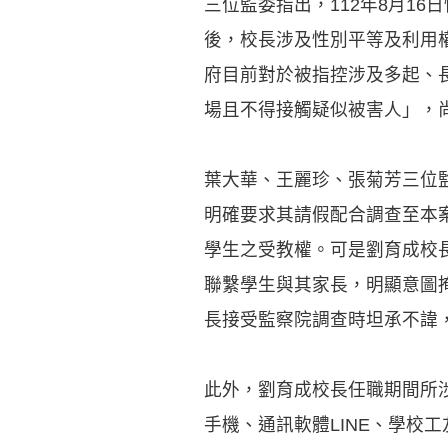
三位監委指出，112年8月1
後，校長涉及性別平等及利用權
府目前對於被指控涉及多起、
場且不得接觸疑似被害人」，
葉大華、王麗珍、張菊芳三位監
明確要求其請假配合調查至本
學生之受教權。可是劉育成校長
聯繫學生與其家長，明顯意圖掩
長接受監察院調查時坦承不諱
此外，劉育成校長任職期間所
手機、通訊軟體LINE、學校