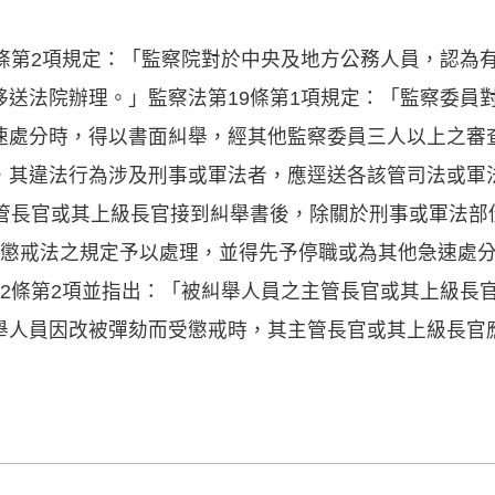
7條第2項規定：「監察院對於中央及地方公務人員，認為
移送法院辦理。」監察法第19條第1項規定：「監察委員
速處分時，得以書面糾舉，經其他監察委員三人以上之審
，其違法行為涉及刑事或軍法者，應逕送各該管司法或軍
主管長官或其上級長官接到糾舉書後，除關於刑事或軍法部
員懲戒法之規定予以處理，並得先予停職或為其他急速處
22條第2項並指出：「被糾舉人員之主管長官或其上級長
舉人員因改被彈劾而受懲戒時，其主管長官或其上級長官