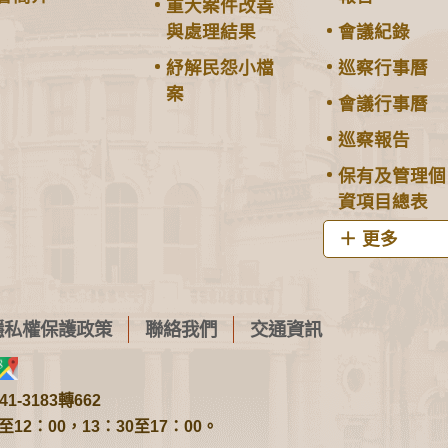
重大案件改善
與處理結果
會議紀錄
紓解民怨小檔
巡察行事曆
案
會議行事曆
巡察報告
保有及管理個
資項目總表
更多
隱私權保護政策
聯絡我們
交通資訊
1-3183轉662
2：00，13：30至17：00。