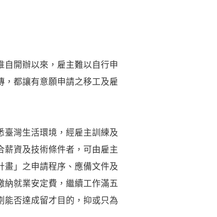
，惟自開辦以來，雇主難以自行申
傳，都讓有意願申請之移工及雇
悉臺灣生活環境，經雇主訓練及
合薪資及技術條件者，可由雇主
計畫」之申請程序、應備文件及
繳納就業安定費，繼續工作滿五
劃能否達成留才目的，抑或只為