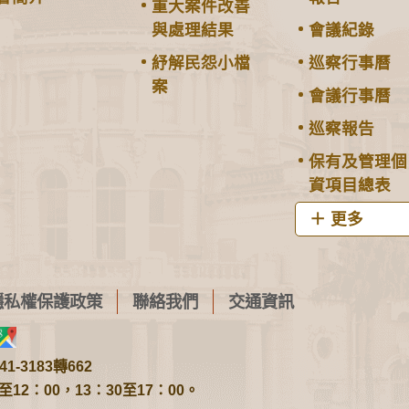
重大案件改善
與處理結果
會議紀錄
紓解民怨小檔
巡察行事曆
案
會議行事曆
巡察報告
保有及管理個
資項目總表
更多
隱私權保護政策
聯絡我們
交通資訊
1-3183轉662
2：00，13：30至17：00。