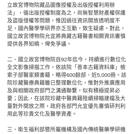
立故宮博物院藏品圖像授權及出版授權利用辦
法」，循出版授權制度為之，尚無智慧財產權保護
及盜版侵權等問題，惟因過往資訊開放透明度不
足，國內醫學學研界亦乏互動，致生疑慮。對此，
國立故宮博物院允宜將典藏古籍醫書相關資訊審慎
提供各界知曉，俾免爭議。
二、國立故宮博物院自92年迄今，持續進行數位化
全文影像掃描工作，依該院「善本古籍資料庫」檢
索子部醫家類書籍，略得600餘部、近5,000冊。該
院珍藏醫療典籍雖已整理數位化，惟對外推廣應用
及與相關政府部門之溝通聯繫，似有積極提昇必
要；因此，在該院珍藏中醫典籍陸續掃瞄建檔及大
量對外開放之際，政府各部門允宜優先審慎研判利
用此等珍貴文化及醫學資產。
三、衛生福利部暨所屬機構及國內傳統醫藥學研機