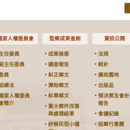
國家人權委員會
監察成果查詢
資訊公開
主任委員
成果檢索
法規
副主任委員
調查報告
統計
委員
糾正案文
廉政園地
組織法
彈劾案文
出版品
國家人權委員
糾舉案文
預決算及會計
會簡介
報告
重大案件改善
與處理結果
會議紀錄
紓解民怨小檔
巡察行事曆