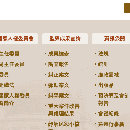
國家人權委員會
監察成果查詢
資訊公開
主任委員
成果檢索
法規
副主任委員
調查報告
統計
委員
糾正案文
廉政園地
組織法
彈劾案文
出版品
國家人權委員
糾舉案文
預決算及會計
會簡介
報告
重大案件改善
與處理結果
會議紀錄
紓解民怨小檔
巡察行事曆