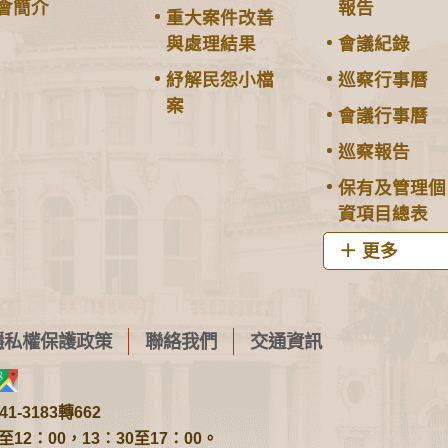
會簡介
報告
重大案件改善
與處理結果
會議紀錄
紓解民怨小檔
巡察行事曆
案
會議行事曆
巡察報告
保有及管理個
資項目總表
更多
隱私權保護政策
聯絡我們
交通資訊
1-3183轉662
2：00，13：30至17：00。