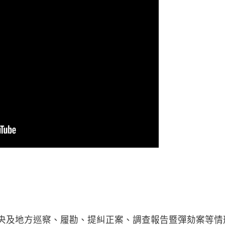
中央及地方巡察、履勘、提糾正案、調查報告暨彈劾案等情