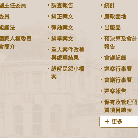
副主任委員
調查報告
統計
委員
糾正案文
廉政園地
組織法
彈劾案文
出版品
國家人權委員
糾舉案文
預決算及會計
會簡介
報告
重大案件改善
與處理結果
會議紀錄
紓解民怨小檔
巡察行事曆
案
會議行事曆
巡察報告
保有及管理個
資項目總表
更多