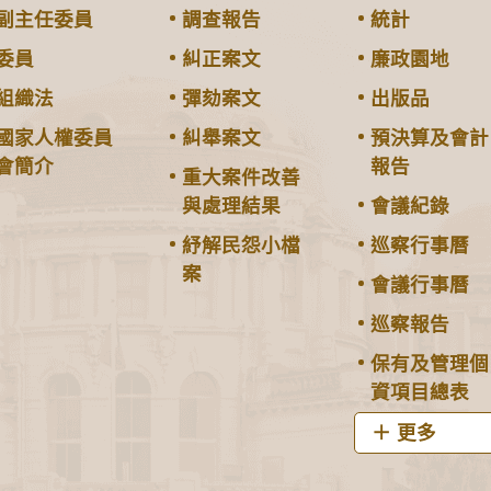
副主任委員
調查報告
統計
委員
糾正案文
廉政園地
組織法
彈劾案文
出版品
國家人權委員
糾舉案文
預決算及會計
會簡介
報告
重大案件改善
與處理結果
會議紀錄
紓解民怨小檔
巡察行事曆
案
會議行事曆
巡察報告
保有及管理個
資項目總表
更多