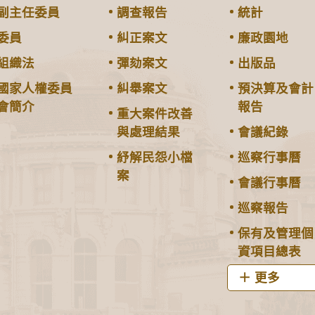
副主任委員
調查報告
統計
委員
糾正案文
廉政園地
組織法
彈劾案文
出版品
國家人權委員
糾舉案文
預決算及會計
會簡介
報告
重大案件改善
與處理結果
會議紀錄
紓解民怨小檔
巡察行事曆
案
會議行事曆
巡察報告
保有及管理個
資項目總表
更多