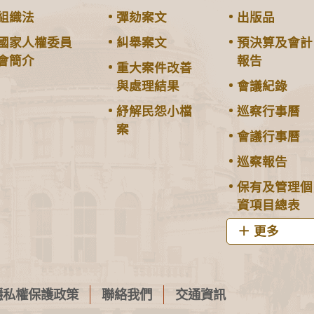
組織法
彈劾案文
出版品
國家人權委員
糾舉案文
預決算及會計
會簡介
報告
重大案件改善
與處理結果
會議紀錄
紓解民怨小檔
巡察行事曆
案
會議行事曆
巡察報告
保有及管理個
資項目總表
更多
隱私權保護政策
聯絡我們
交通資訊