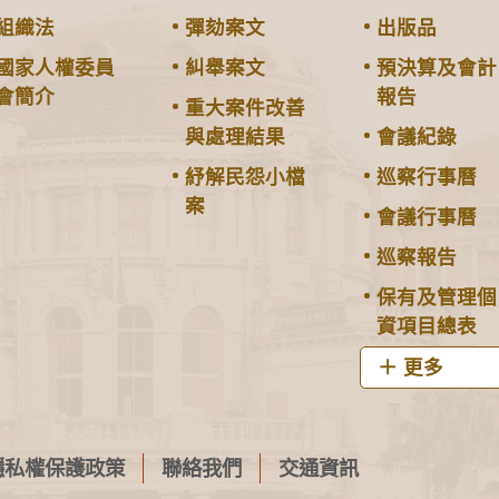
組織法
彈劾案文
出版品
國家人權委員
糾舉案文
預決算及會計
會簡介
報告
重大案件改善
與處理結果
會議紀錄
紓解民怨小檔
巡察行事曆
案
會議行事曆
巡察報告
保有及管理個
資項目總表
更多
隱私權保護政策
聯絡我們
交通資訊