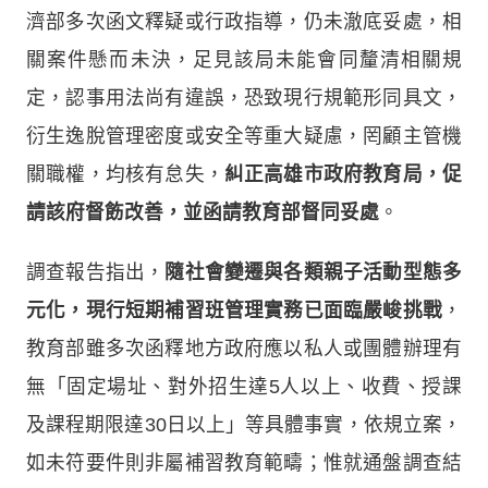
濟部多次函文釋疑或行政指導，仍未澈底妥處，相
關案件懸而未決，足見該局未能會同釐清相關規
定，認事用法尚有違誤，恐致現行規範形同具文，
衍生逸脫管理密度或安全等重大疑慮，罔顧主管機
關職權，均核有怠失，
糾正高雄市政府教育局，促
請該府督飭改善，並函請教育部督同妥處
。
調查報告指出，
隨社會變遷與各類親子活動型態多
元化，現行短期補習班管理實務已面臨嚴峻挑戰
，
教育部雖多次函釋地方政府應以私人或團體辦理有
無「固定場址、對外招生達5人以上、收費、授課
及課程期限達30日以上」等具體事實，依規立案，
如未符要件則非屬補習教育範疇；惟就通盤調查結