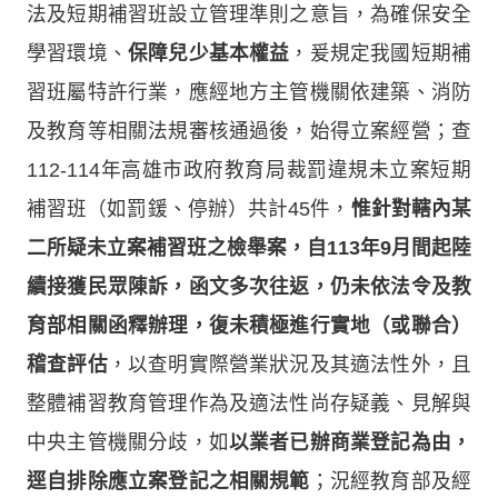
法及短期補習班設立管理準則之意旨，為確保安全
學習環境、
保障兒少基本權益
，爰規定我國短期補
習班屬特許行業，應經地方主管機關依建築、消防
及教育等相關法規審核通過後，始得立案經營；查
112-114年高雄市政府教育局裁罰違規未立案短期
補習班（如罰鍰、停辦）共計45件，
惟針對轄內某
二所疑未立案補習班之檢舉案，自113年9月間起陸
續接獲民眾陳訴，函文多次往返，仍未依法令及教
育部相關函釋辦理，復未積極進行實地（或聯合）
稽查評估
，以查明實際營業狀況及其適法性外，且
整體補習教育管理作為及適法性尚存疑義、見解與
中央主管機關分歧，如
以業者已辦商業登記為由，
逕自排除應立案登記之相關規範
；況經教育部及經