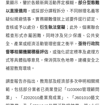
果顯示，鑒於各類新興活動界定模糊，
部分型態難
以直接適用
，或採部分課程拆分、不同辦理名義等
疑似規避情事，實務顯難僅就上述要件逕行認定、
查核或予以處分，
衍生執法窒礙
；此外，個案聯合
稽查形式亦屬困難，同時涉及兒少保護、公共安
全、產業或經濟活動管理密度之衡平，
亟待行政院
督導相關機關積極評估
，或強化認定標準及處理方
式等具體指導意見，俾消弭灰色地帶，建構安全之
補習教育環境。
調查報告亦指出，教育部及經濟部多次申明相關規
範，包括部分業者已商業登記「I103060管理顧問
業」、「J202010產業育成業」、「J601010藝文