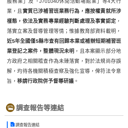
服務業」及「J701040休閒活動場館業」等4大行
業，且
實質已涉補習班業務行為，應按權責就所涉
樣態，依法及實務專業經驗判斷處理及事實認定
，
落實立案及督導管理等情；惟據教育部資料載明，
近5年全國僅5縣市查有回歸本業或補辦短期補習班
業登記之案件，整體現況未明
，且本案顯示部分地
方政府之相關稽查作為未臻落實，對於法規尚存誤
解，均待各機關積極查察及強化宣導，俾符法令意
旨，
移請行政院併予督導研議
。
調查報告等連結
調查報告連結