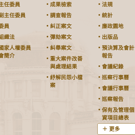
主任委員
成果檢索
法規
副主任委員
調查報告
統計
委員
糾正案文
廉政園地
組織法
彈劾案文
出版品
國家人權委員
糾舉案文
預決算及會計
會簡介
報告
重大案件改善
與處理結果
會議紀錄
紓解民怨小檔
巡察行事曆
案
會議行事曆
巡察報告
保有及管理個
資項目總表
更多