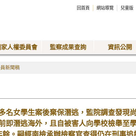
回首頁
網站導覽
兒童版
國家人權委員會
監察成果查詢
資訊公開
委員新聞稿
多名女學生案後棄保潛逃，監院調查發現
前即潛逃海外，且自被害人向學校檢舉至
年餘。嗣經南檢承辦檢察官查得仍在刑事追