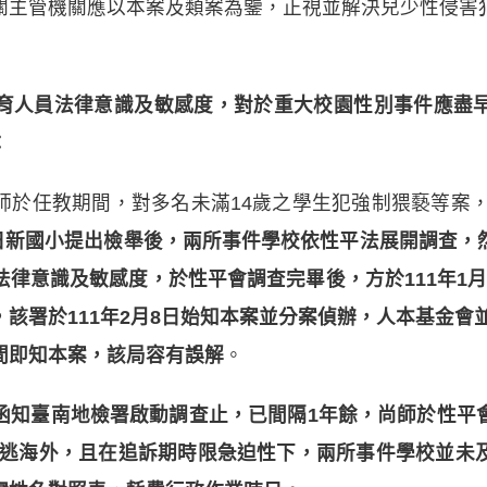
關主管機關應以本案及類案為鑒，正視並解決兒少性侵害
育人員法律意識及敏感度，對於重大校園性別事件應盡
：
師於任教期間，對多名未滿14歲之學生犯強制猥褻等案
及日新國小提出檢舉後，兩所事件學校依性平法展開調查
律意識及敏感度，於性平會調查完畢後，方於111年1月24
該署於111年2月8日始知本案並分案偵辦，人本基金會並
間即知本案，該局容有誤解
。
函知臺南地檢署啟動調查止，已間隔1年餘，尚師於性平
即潛逃海外，且在追訴期時限急迫性下，兩所事件學校並