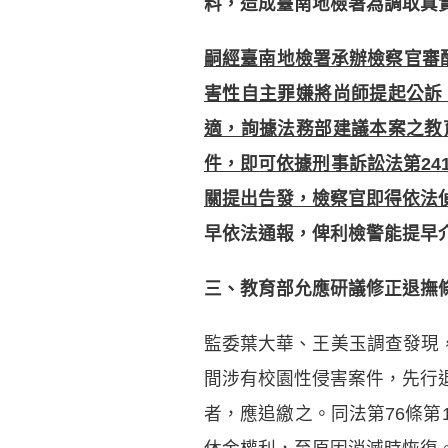
料，造成臺南地檢署為調取真
嗣經臺南地檢署承辦檢察官審
害性自主罪嫌將尚師提起公訴
適，詢據法務部建議本案之教
件，即可依據刑事訴訟法第24
關提出告發，檢察官即得依法
早依法通報，俾利檢警能提早
三、教育部允應研議修正退撫
監委葉大華、王美玉調查發現，
間涉有校園性侵害案件，先行
者，應追繳之。同法第76條