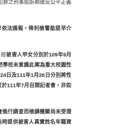
犯罪之刑事追訴期違反公平正義
早依法通報，俾利檢警能提早介
，經
被害人甲女分別於109年9月
，然學校未意識此案為重大校園性
日及111年1月26日分別將性
於111年7月召開記者會，非如
會進行調查而檢調機關尚未受理
未及時提供被害人真實姓名年籍資