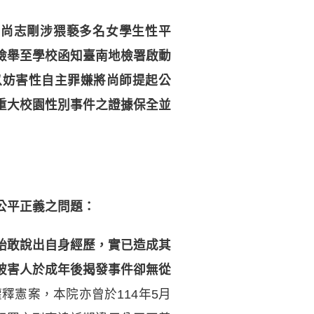
就
尚志剛涉猥褻多名女學生性平
檢舉至學校函知臺南地檢署啟動
以妨害性自主罪嫌將尚師提起公
重大校園性別事件之證據保全並
公平正義之問題：
始敢說出自身經歷，實已造成其
被害人於成年後揭發事件卻無從
釋憲案，本院亦曾於114年5月