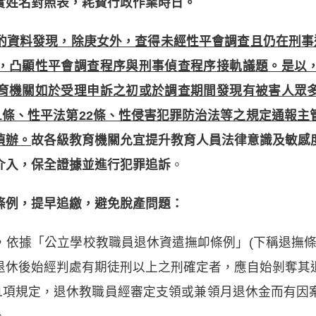
實姓名對照表，耗費行政作業時日。
酌資料發現，除庚女外，查得未經性平會調查且仍在刑事
，凸顯性平會調查程序與刑事偵查程序接軌議題。是以
育機關如於受理申訴之初或於調查期間發現有被害人眾
1條、性平法第22條、性侵害犯罪防治法等之規定通報
偵辦。
故各級教育機關允宜提升教育人員法律意識及敏感
介入，保全證據並進行犯罪追訴
。
條例，提早追繳，避免脫產問題：
依據「公立學校教職員退休資遣撫卹條例」(下稱退撫條
退休後始經判處有期徒刑以上之刑確定者，應自始剝奪其
第1項規定，退休教職員經審定支領或兼領月退休金而有因