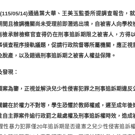
15/05/14)通過葉大華、王美玉監委所提調查報告，
期間且檢調機關尚未受理前即潛逃出境，
自被害人向學校
南檢承辦檢察官查得仍在刑事追訴期限之被害人，方得
事偵查程序接軌議題
，
促請行政院督導所屬機關，應正視
免脫產，以及錯過刑事追訴期之被害人權益保障。
及發現：
類案為鑒，正視並解決兒少性侵害犯罪之刑事追訴期違反
關鍵在於權力不對等，學生恐懼於教師權威，遲至成年後
性自主罪案件逾行政罰之裁處權及刑事追訴權時效，造成
理性暴力犯罪僅20年追訴期是否違憲之兒少性侵害追訴權