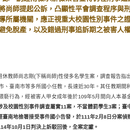
將尚師提起公訴，凸顯性平會調查程序與
導所屬機關，應正視重大校園性別事件之
避免脫產，以及錯過刑事追訴期之被害人
休教師尚志剛(下稱尚師)性侵多名學生案，調查報告指出
中市、臺南市等多所國小任教，長達近30年。其任教期間
猥褻行為，經被害人甲女成年後於109年5月間向人本
涉及校園性別事件調查屬實11案，不當體罰學生3案；臺
臺南地檢署接受事件國小告發，於111年2月8日分案
14年10月1日判決上訴駁回後，全案定讞。