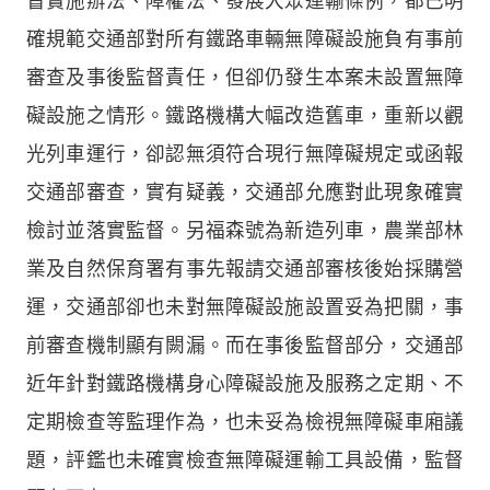
督實施辦法、障權法、發展大眾運輸條例，都已明
確規範交通部對所有鐵路車輛無障礙設施負有事前
審查及事後監督責任，但卻仍發生本案未設置無障
礙設施之情形。鐵路機構大幅改造舊車，重新以觀
光列車運行，卻認無須符合現行無障礙規定或函報
交通部審查，實有疑義，交通部允應對此現象確實
檢討並落實監督。另福森號為新造列車，農業部林
業及自然保育署有事先報請交通部審核後始採購營
運，交通部卻也未對無障礙設施設置妥為把關，事
前審查機制顯有闕漏。而在事後監督部分，交通部
近年針對鐵路機構身心障礙設施及服務之定期、不
定期檢查等監理作為，也未妥為檢視無障礙車廂議
題，評鑑也未確實檢查無障礙運輸工具設備，監督