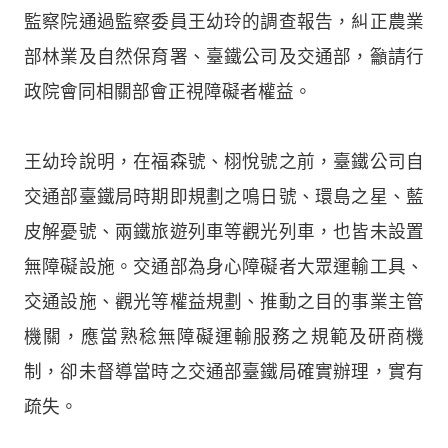
監察院通過監察委員王幼玲的調查報告，糾正農業
部林業及自然保育署、臺鐵公司及交通部，籲請行
政院會同相關部會正視障礙者權益。
王幼玲說明，在福森號、栩悅號之前，臺鐵公司自
交通部臺鐵局時期即規劃之鳴日號、環島之星、藍
皮解憂號、兩鐵旅遊列車等觀光列車，也皆未設置
無障礙設施。交通部為身心障礙者大眾運輸工具、
交通設施、觀光等權益規劃、推動之目的事業主管
機關，應當熟稔無障礙運輸服務之規範及研商機
制，卻未督導當時之交通部臺鐵局確實辦理，實有
疏失。