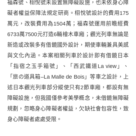
福森號、栩悅號未設置無障礙設施，也未依身心障
礙者權益保障法規定研商。栩悅號設計的費用175
萬元，改裝費用為1504萬；福森號運用前瞻經費
6733萬7500元打造6輛檜木車廂；觀光列車無論是
新造或改裝多有借鏡國外設計，期使車輛兼具美感
與文化內涵。本案相關列車於設計即有借鏡日本
「指宿之玉手箱號」、「西武鐵道La view」、
「旅の道具箱–La Malle de Bois」等車之設計，上
述日本觀光列車部分縱使只有2節車廂，都設有無
障礙設施，但我國僅參考美學概念，未借鏡無障礙
規劃，忽略身心障礙者權益，欠缺社會包容性，致
身心障礙者處處受限。