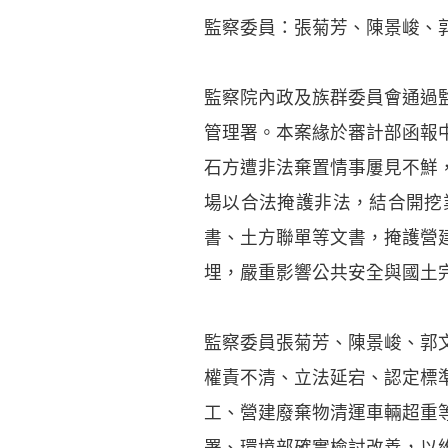
監察委員：張菊芳、陳景峻、
監察院內政及族群委員會通過
管理署。本案緣於審計部函報
石方遭非法棄置情事屢見不鮮
場以合法掩護非法，結合開挖
書、土方聯單等文書，掩護營
埋，嚴重影響公共安全與國土
監察委員張菊芳、陳景峻、郭
權責不清、立法延宕、認定標
工、營建廢棄物清運車輛超重
署、環境部確實檢討改善，以