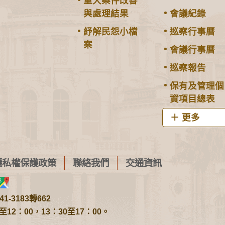
重大案件改善
與處理結果
會議紀錄
紓解民怨小檔
巡察行事曆
案
會議行事曆
巡察報告
保有及管理個
資項目總表
更多
隱私權保護政策
聯絡我們
交通資訊
1-3183轉662
2：00，13：30至17：00。