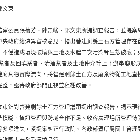
郭文東
監察委員張菊芳、陳景峻、郭文東所提調查報告，並提案
中央政府總決算審核意見，指出營建剩餘土石方管理存在
，不僅造成環境破壞與土地及水體二次污染等生態破壞；
業者及回填業者、清運業者及土地仲介等上下游串聯形
建廢棄物實際流向，將營建剩餘土石方及廢棄物從工地直
完整，亟待政府部門正視並積極改善。
文東針對營建剩餘土石方管理議題提出調查報告，揭示現
準模糊、資訊管理與跨域合作不足、收容處理場所管理待
等多項違失，爰提案糾正行政院、內政部暨所屬國土管理
維護國土安全及環境品質。