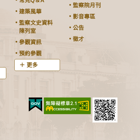
常見Q＆A
監察院月刊
建築風華
影音專區
監察文史資料
公告
陳列室
徵才
參觀資訊
預約參觀
更多