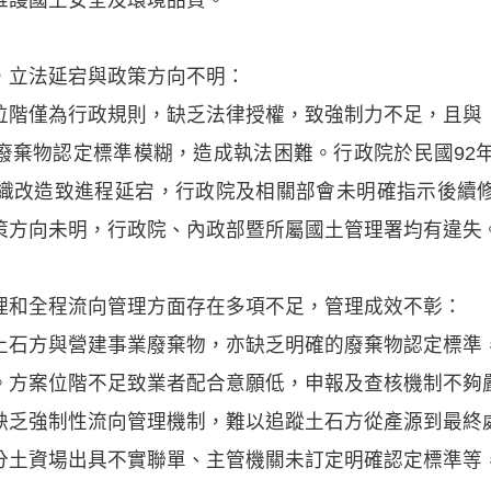
，立法延宕與政策方向不明：
位階僅為行政規則，缺乏法律授權，致強制力不足，且與
廢棄物認定標準模糊，造成執法困難。行政院於民國92年
織改造致進程延宕，行政院及相關部會未明確指示後續
策方向未明，行政院、內政部暨所屬國土管理署均有違失
理和全程流向管理方面存在多項不足，管理成效不彰：
土石方與營建事業廢棄物，亦缺乏明確的廢棄物認定標準
。方案位階不足致業者配合意願低，申報及查核機制不夠
缺乏強制性流向管理機制，難以追蹤土石方從產源到最終
分土資場出具不實聯單、主管機關未訂定明確認定標準等