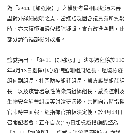
為「3+11【加強版】」之權衡考量相關經過未善
盡對外詳細說明之責，當媒體及國會議員有所質疑
時，亦未積極溝通俾釋除疑慮，實有改進空間，此
部分請衛福部檢討改進。
監委指出，「3+11【加強版】」決策過程係於110
年4月13日指揮中心疫情監測組周組長、邊境檢疫
組何副組長、社區防疫組莊組長、醫療應變組薛組
長，以及疾管署急性傳染病組楊組長、感染控制及
生物安全組曾組長等討論研議後，共同向當時指揮
官陳時中面報，經指揮官拍板決定後，於4月14日
召開記者會，宣布自次(15)日起檢疫措施調整為
「3+11【加強版】」模式，決策過程雖沒有會議