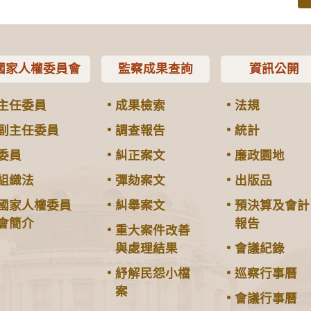
國家人權委員會
監察成果查詢
資訊公開
主任委員
成果檢索
法規
副主任委員
調查報告
統計
委員
糾正案文
廉政園地
組織法
彈劾案文
出版品
國家人權委員
糾舉案文
預決算及會計
會簡介
報告
重大案件改善
與處理結果
會議紀錄
紓解民怨小檔
巡察行事曆
案
會議行事曆