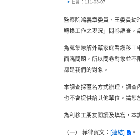
日期：111-03-07
監察院鴻義章委員、王委員幼玲
轉換工作之現況」問卷調查，
為蒐集瞭解外籍家庭看護移工
面臨問題，所以問卷對象並不
都是我們的對象。
本調查採匿名方式辦理，調查
也不會提供給其他單位。請您
為利移工朋友閱讀及填寫，本
（一）
菲律賓文：
[連結]
。