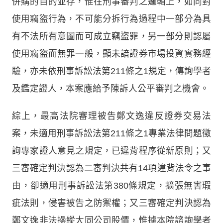
併購的目的並存，惟在刑事審判之邏輯上，如同對
使用竊盜行為，不可能分拆行為過程中一部分為具
有不法所有意圖而可成立竊盜罪，另一部分則認屬
使用竊盜而無罪一般，顯未諳證券市場投資實務經
驗，亦未依刑事訴訟法第211條之1規定，傳詢學者
及鑑定證人，本案應給予陳訴人公平審判之機會。
綜上，最高法院審理被告鄭文逸違反證券交易法
案，未適用刑事訴訟法第211條之1專業法律問題徵
詢專家證人意見之規定，已違背程序從新原則；又
三審確定判決認為二審判決共有14項違背法令之事
由，卻適用刑事訴訟法第380條規定，擴張無害瑕
疵法則，侵害被告之防禦權；又三審確定判決認為
鄭文逸非法操縱大同公司股價，惟據本院諮詢學者