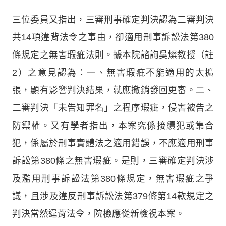
三位委員又指出，三審刑事確定判決認為二審判決
共14項違背法令之事由，卻適用刑事訴訟法第380
條規定之無害瑕疵法則。據本院諮詢吳燦教授（註
2）之意見認為：一、無害瑕疪不能適用的太擴
張，顯有影響判決結果，就應撤銷發回更審。二、
二審判決「未告知罪名」之程序瑕疵，侵害被告之
防禦權。又有學者指出，本案究係接續犯或集合
犯，係屬於刑事實體法之適用錯誤，不應適用刑事
訴訟第380條之無害瑕疵。是則，三審確定判決涉
及濫用刑事訴訟法第380條規定，無害瑕疵之爭
議，且涉及違反刑事訴訟法第379條第14款規定之
判決當然違背法令，院檢應從新檢視本案。