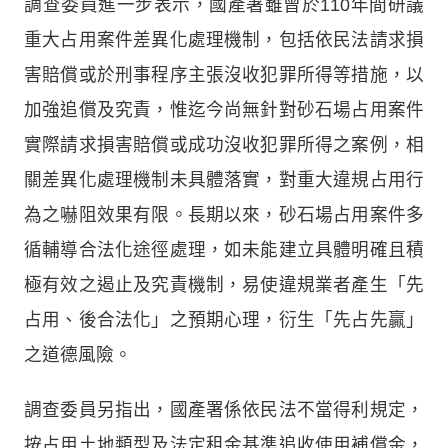
調查委員進一步表示，國產署雖曾於110年間研議
重大占用案件差異化處理機制，包括依民法請求損
害賠償或於刑事程序主張沒收犯罪所得等措施，以
加強追償及究責，惟迄今尚無針對砂石場占用案件
實際請求損害賠償或成功沒收犯罪所得之案例，相
關差異化處理機制未具體落實，對重大違規占用行
為之嚇阻效果有限。長期以來，砂石場占用案件多
循輔導合法化途徑處理，如未能建立具體明確且積
極有效之遏止及究責機制，易使違規業者產生「先
占用、後合法化」之預期心理，衍生「先占先贏」
之道德風險。
調查委員另指出，國產署係依民法不當得利規定，
按占用土地類型及法定租金基準追收使用補償金，