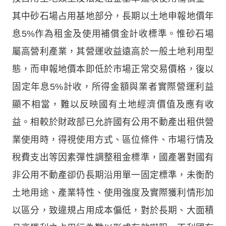
其中砂石場占用基地部分，長期以土地申報地價年
息5%作為租金及使用補償金計收標準。惟砂石場
屬高營利產業，其營運收益遠高於一般土地利用型
態，而申報地價本即低於市場正常交易價格，復以
固定年息5%計收，所得金額與業者實際營運利益
顯不相當，難以反映國有土地經濟價值及應有收
益。相較於財政部已允許國有公用不動產出租供營
業使用時，得視使用方式、區位條件、市場行情及
稅費支出等因素彈性調整租金標準，國產署對國有
非公用不動產卻仍長期沿用單一固定標準，未衡酌
土地用途、產業特性、使用強度及實際獲利情形加
以區分，致違規占用成本偏低，對於長期、大面積