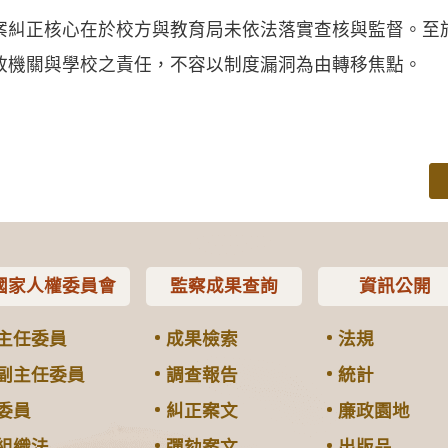
案糾正核心在於校方與教育局未依法落實查核與監督。至
政機關與學校之責任，不容以制度漏洞為由轉移焦點。
國家人權委員會
監察成果查詢
資訊公開
主任委員
成果檢索
法規
副主任委員
調查報告
統計
委員
糾正案文
廉政園地
組織法
彈劾案文
出版品