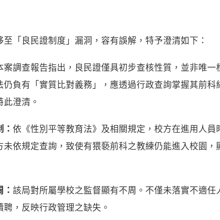
移至「良民證制度」漏洞，容有誤解，特予澄清如下：
本案調查報告指出，良民證僅具初步查核性質，並非唯一
法仍負有「實質比對義務」，應透過行政查詢掌握其前科
特此澄清。
制：
依《性別平等教育法》及相關規定，校方在進用人員
方未依規定查詢，致使有猥褻前科之教練仍能進入校園，
周：
該局對所屬學校之監督顯有不周。不僅未落實不適任
續聘，反映行政管理之缺失。