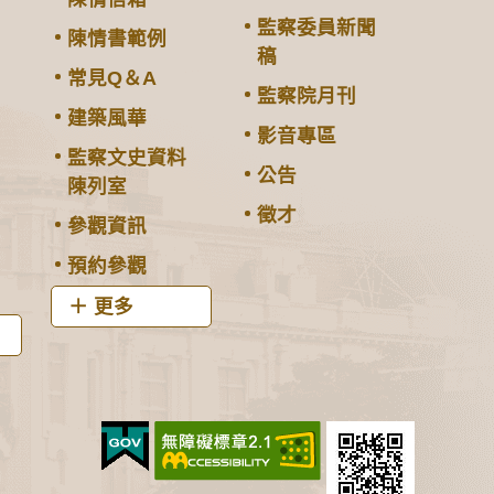
監察委員新聞
陳情書範例
稿
常見Q＆A
監察院月刊
建築風華
影音專區
監察文史資料
公告
陳列室
徵才
參觀資訊
預約參觀
更多