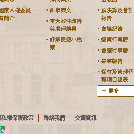
國家人權委員
糾舉案文
預決算及會計
會簡介
報告
重大案件改善
與處理結果
會議紀錄
紓解民怨小檔
巡察行事曆
案
會議行事曆
巡察報告
保有及管理個
資項目總表
更多
隱私權保護政策
聯絡我們
交通資訊