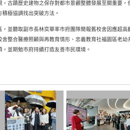
發現，古蹟歷史建物之保存對都市景觀整體發展至關重要
方積極協調找出突破方法。
區，並聽取副市長林奕華率市府團隊簡報舊校舍因應超高
校舍整合醫療照顧與再教育情形、忠義教育社福園區老幼
項，並期勉市府持續打造友善市民環境。