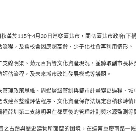
田秋堇於115年4月30日巡察臺北市，關切臺北市政府(下
估流程，及舊校舍因應超高齡、少子化社會再利用情形。
二支線明渠、菊元百貨等文化資產現況，並聽取副市長林
體評估流程，及未來城市改造發展模式等議題。
來管理政策思維、周邊層級管制與都市計畫變更過程、城
老改建案整體評估程序、文化資產保存法規定容積移轉情
霧裡薛圳第二支線明渠在都更後的管理計劃與水源監測等
值之古蹟與歷史建物所面臨的困境，在巡察重慶南路一段