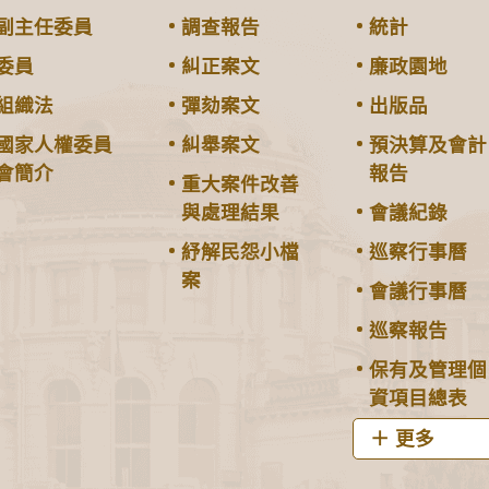
副主任委員
調查報告
統計
委員
糾正案文
廉政園地
組織法
彈劾案文
出版品
國家人權委員
糾舉案文
預決算及會計
會簡介
報告
重大案件改善
與處理結果
會議紀錄
紓解民怨小檔
巡察行事曆
案
會議行事曆
巡察報告
保有及管理個
資項目總表
更多