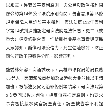
以服眾，違背公平審判原則，與公民與政治權利國
際公約第14條公平法院原則有間，侵害憲法第16條
規定保障人民訴訟基本權利，憲法法庭112年憲判
字第14號判決雖認定最高法院是法律審，更二（或
重大）連身條款合憲，惟背離社會基本事實與庶民
大眾認知，斲傷司法公信力，允宜儘速檢討，防止
司法行政干預案件分配、影響審判。
監委林郁容、高涌誠表示，高雄市環保局前局長蕭
○○等人，因清潔隊員參加選舉造勢大會並據以申請
加班，被訴違反貪污治罪條例等情案，最高法院第
2次發回以後之判決，違反無罪推定原則，均要求
事實審接續檢察官調查責任，調查被告等不利證