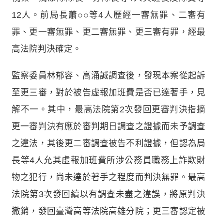
12人。前局長蕭○○等4人歷經一審無罪、二審有
罪、更一審無罪、更二審無罪、更三審有罪，經最
高法院判決確定。
監察委員林郁容、高涌誠調查後，發現本案從起訴
至更三審，對於被告虛報加班費是否已達著手，見
解不一。其中，最高法院第2次發回更審判決指摘
更一審判決有應於審判期日調查之證據而未予調查
之違法，其後更二審調查被告不利證據，但認為局
長等4人允其虛報加班費所涉公務員職務上詐欺財
物之犯行，尚未達於著手之程度而判決無罪。最高
法院第3次發回續以有調查未盡之違誤，將原判決
撤銷，發回臺灣高等法院高雄分院；更三審認定被