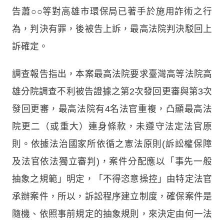
告蕭○○等對高雄市環保局已著手於施用詐術之行
為，判決有罪，後被告上訴，最高法院判決駁回上
訴確定。
調查報告指出，本案最高法院要求臺灣高等法院高
雄分院調查不利被告證據之第2次發回更審與第3次
發回更審，最高法院有4名法官重複，凸顯最高法
院更二（或重大）連身條款，未遵守法定法官原
則。依據法治國家所依循之憲法原則(訴訟權保障
及法官依法獨立審判)，案件分配應以「事先一般
抽象之規範」明定，「不得恣意操控」由特定法官
承辦案件，所以，訴訟程序建立制度，確保案件是
隨機、依照事前規定的抽象規則，來決定由何一法