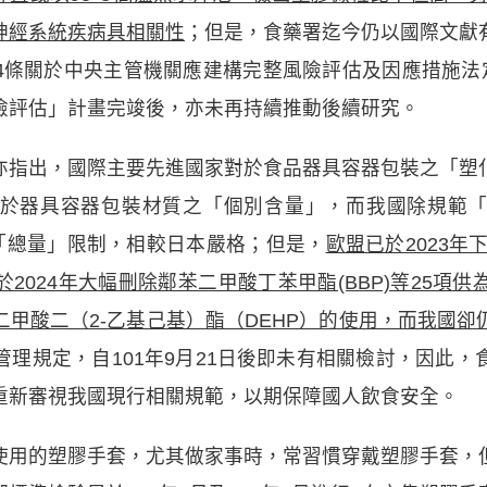
神經系統疾病具相關性
；但是，食藥署迄今仍以國際文獻
4條關於中央主管機關應建構完整風險評估及因應措施法定
險評估」計畫完竣後，亦未再持續推動後續研究。
亦指出，國際主要先進國家對於食品器具容器包裝之「塑
於器具容器包裝材質之「個別含量」，而我國除規範
劑「總量」限制，相較日本嚴格；但是，
歐盟已於2023年
24年大幅刪除鄰苯二甲酸丁苯甲酯(BBP)等25項供為「增塑劑
甲酸二（2-乙基己基）酯（DEHP）的使用，而我國卻
理規定，自101年9月21日後即未有相關檢討，因此
重新審視我國現行相關規範，以期保障國人飲食安全。
使用的塑膠手套，尤其做家事時，常習慣穿戴塑膠手套，