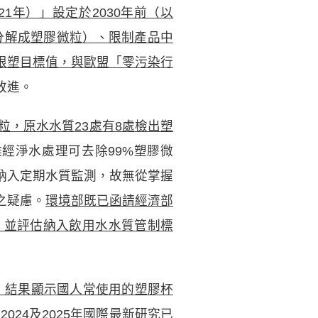
21年）」設定於2030年前（以
會分解成塑膠微粒）、限制產品中
限塑目標值，與歐盟「零污染行
改進。
微粒，原水水質23處有8處檢出塑
雖經淨水處理可去除99%塑膠微
納入定期水質監測，故無從掌握
之疑慮。
環境部既已函請經濟部
，並評估納入飲用水水質管制標
形，結果顯示國人常使用的塑膠杯
24及2025年國際最新研究已