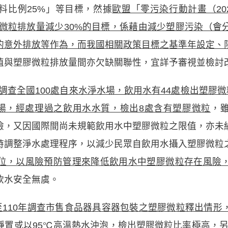
料比例25%」等目標，然據
歐盟「零污染行動計畫（20
膠微粒排放量減少30%的目標，係藉由減少塑膠污染（
的意外排放等作為，而我國相關政策目標之基準年設定、
值與塑膠微粒排放量間亦欠缺關聯性，宜詳予審視並檢討
7年調查全國100處自來水淨水場，飲用水有44處檢出塑膠
水場，經處理過之飲用水水質，檢出8處含有塑膠微粒
，
險，又因國際間尚未規範飲用水中塑膠微粒之限值，亦未
時調整淨水處理程序，以減少民眾自飲用水攝入塑膠微粒
位，以風險預防管理來降低飲用水中塑膠微粒存在風險
飲水安全無虞。
7至110年調查市售食品器具容器包裝之塑膠微粒釋出情
置或以95℃高溫熱水沖泡，檢出塑膠微粒比率極高，另20