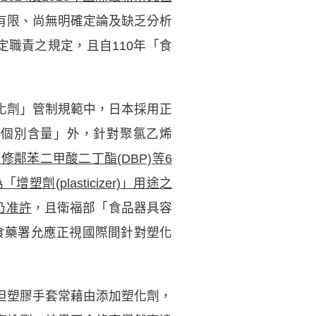
有限、尚無明確定論及缺乏分析
職責之規定，且自110年「食
化劑」管制規範中，日本採用正
「個別含量」外，針對聚氯乙烯
下修鄰苯二甲酸二丁酯(DBP)等6
(plasticizer)」用途之
仍准許
，且衛福部「食品器具容
，食藥署允應正視國際間針對塑化
但塑膠手套常藉由添加塑化劑，