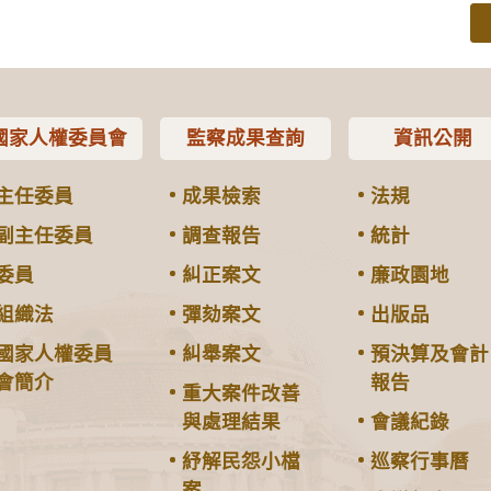
國家人權委員會
監察成果查詢
資訊公開
主任委員
成果檢索
法規
副主任委員
調查報告
統計
委員
糾正案文
廉政園地
組織法
彈劾案文
出版品
國家人權委員
糾舉案文
預決算及會計
會簡介
報告
重大案件改善
與處理結果
會議紀錄
紓解民怨小檔
巡察行事曆
案