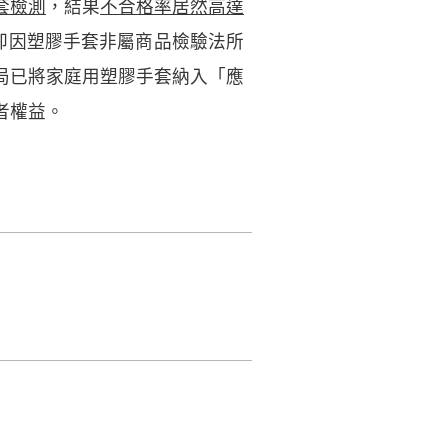
套檢測
，結果
不合格率居然高達
卻因塑膠手套非屬商品檢驗法所
局已將家庭用塑膠手套納入「應
者權益。