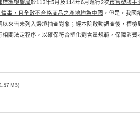
部標準檢驗局
於113年5月及114年6月進行2次
市售塑膠手
之情事，且全數不合格商品之產地均為中國
，但是，我國
期以來皆未列入邊境抽查對象；經本院啟動調查後，標檢
行相關法定程序，以確保符合塑化劑含量規範，保障消費
(1.57 MB)