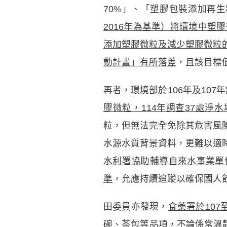
70%」、「塑膠包裝添加再生
2016年為基準）將環境中塑
添加塑膠微粒及減少塑膠微粒
動計畫」有所落差
，且該目標
再者，
環境部於106年及10
膠微粒，114年調查37處淨
粒，但無法完全免除其危害風
水源水質背景資料，更難以適
水利署協助輔導自來水事業單
準
，允應持續追蹤以確保國人
田委員亦發現，
食藥署於10
碗、茶包等品項，不論係常溫靜