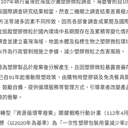
及107年執行臺灣近海或沙灘塑膠微粒調查，海委會則自1
與國際調查研究結果相當，然查二機關之調查結果差異極
方法等諸多因素不同所致，因而各部會調查成果間及國
從追蹤塑膠微粒於國內環境中長期間存在及累積等變化情
調查並建立臺灣海域、地面水體及指標生物之塑膠微粒環
以作為行政管制措施之參據，減少塑膠微粒之危害風險。
源為塑膠製品於廢棄後分解產生，且因塑膠微粒暴露普遍
已自91年起推動限塑政策，由購物用塑膠袋及免洗餐具
、鼓勵自備、提供循環服務等管理方式，引導業者改變產
境的衝擊。
零轉型『資源循環零廢棄』關鍵戰略行動計畫（112年
目標（以2020年為基準）為「一次性塑膠包裝用量減少率