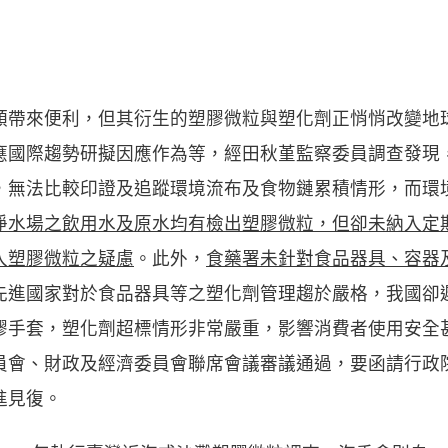
類帶來便利，但其衍生的塑膠微粒與塑化劑正悄悄改變地
應國際趨勢研擬因應作為等，經田秋堇監察委員調查發現
，無法比較印證及追蹤環境流布及食物鏈累積情形，而環
淨水場之飲用水及原水均有檢出塑膠微粒，但卻未納入定
入塑膠微粒之疑慮
。此外，
食藥署未針對食品器具、容器
先進國家對於食品器具等之塑化劑管理趨於嚴格，我國卻
膠手套，塑化劑超標情形非常嚴重，影響消費者使用安全
員會、財政及經濟委員會聯席會議審議通過，要函請行政
進見復。