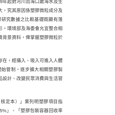
09年起對河川出海口處海水及生
大，究其原因係塑膠微粒成分及
際研究數據之比較基礎既顯有落
形。環境部及海委會允宜整合相
境背景資料，俾掌握塑膠微粒於
存在，經攝入、吸入可進入人體
開始管制，逐步擴大相關塑膠製
品設計、改變民眾消費與生活習
4月核定本）」業列明塑膠項目指
25%」、「塑膠包裝容器回收率