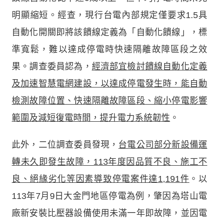
明顯縮短。經查，現行台電內部規定僅要求1.5具
自動化開關即將該饋線定義為「自動化饋線」，標
準寬鬆，難以達成停電時快速隔離故障區段之效
果。調查委員認為，
經濟部宜檢討饋線自動化定義
及加速智慧電網建設，以達成停電發生時，能自動
檢測故障位置、快速隔離故障區段、縮小停電影響
範圍及減短復電時間，提升電力系統韌性
。
此外，二位調查委員發現，
台電公司部分新設備運
轉未久即發生故障，113年度因品質不良、施工不
良、絕緣劣化等因素導致停電案件達1,191件
。以
113年7月9日大金門地區停電為例，肇因為塔山電
廠新安裝比壓器設備使用未滿一年即故障，並因電