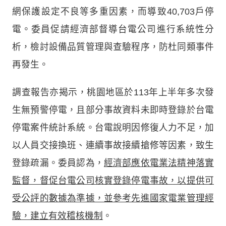
網保護設定不良等多重因素，而導致40,703戶停
電。委員促請經濟部督導台電公司進行系統性分
析，檢討設備品質管理與查驗程序，防杜同類事件
再發生。
調查報告亦揭示，桃園地區於113年上半年多次發
生無預警停電，且部分事故資料未即時登錄於台電
停電案件統計系統。台電說明因修復人力不足，加
以人員交接換班、連續事故接續搶修等因素，致生
登錄疏漏。委員認為，
經濟部應依電業法精神落實
監督，督促台電公司核實登錄停電事故，以提供可
受公評的數據為準據，並參考先進國家電業管理經
驗，建立有效稽核機制
。