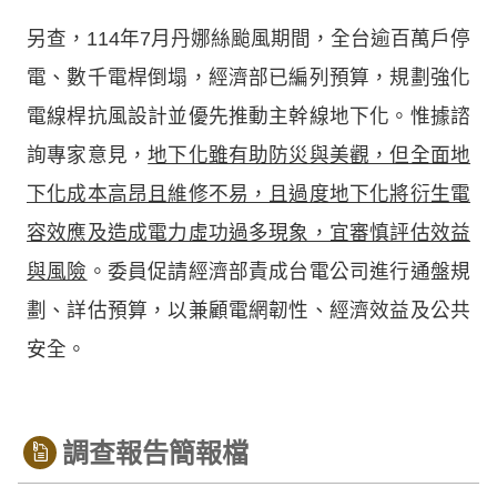
另查，114年7月丹娜絲颱風期間，全台逾百萬戶停
電、數千電桿倒塌，經濟部已編列預算，規劃強化
電線桿抗風設計並優先推動主幹線地下化。惟據諮
詢專家意見，
地下化雖有助防災與美觀，但全面地
下化成本高昂且維修不易，且過度地下化將衍生電
容效應及造成電力虛功過多現象，宜審慎評估效益
與風險
。委員促請經濟部責成台電公司進行通盤規
劃、詳估預算，以兼顧電網韌性、經濟效益及公共
安全。
調查報告簡報檔