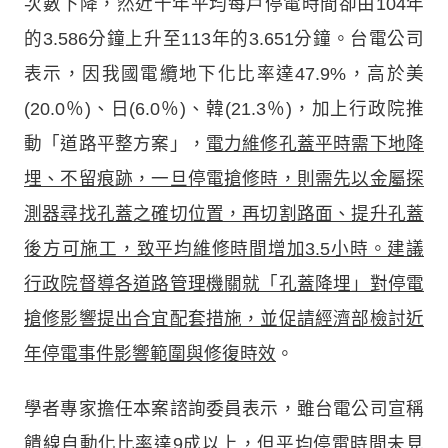
次數下降，然近十年平均每戶停電時間卻由104年
的3.586分鐘上升至113年的3.651分鐘。台電公司
表示，因我國電纜地下化比率達47.9%，高於美
(20.0％)、日(6.0％)、韓(21.3％)，加上行政院推
動「道路平整方案」，
電力維修孔蓋平時需下地降
埋、不留痕跡，一旦停電搶修時，則需先以金屬探
測器尋找孔蓋之確切位置，再切割路面、提升孔蓋
後方可施工，致平均維修時間增加3.5小時。建議
行政院督導各道路管理機關就「孔蓋降埋」對停電
搶修影響提出合宜配套措施，並促請經濟部檢討近
年停電事件影響範圍與修復時效
。
學者專家擔任本案諮詢委員表示，雖台電公司宣稱
饋線自動化比率達9成以上，但平均停電時間未見