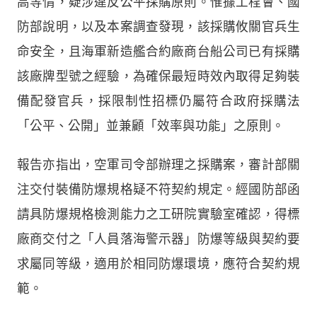
高等情，疑涉違反公平採購原則。惟據工程會、國
防部說明，以及本案調查發現，該採購攸關官兵生
命安全，且海軍新造艦合約廠商台船公司已有採購
該廠牌型號之經驗，為確保最短時效內取得足夠裝
備配發官兵，採限制性招標仍屬符合政府採購法
「公平、公開」並兼顧「效率與功能」之原則。
報告亦指出，空軍司令部辦理之採購案，審計部關
注交付裝備防爆規格疑不符契約規定。經國防部函
請具防爆規格檢測能力之工研院實驗室確認，得標
廠商交付之「人員落海警示器」防爆等級與契約要
求屬同等級，適用於相同防爆環境，應符合契約規
範。