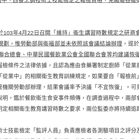
，報名中、西餐烹調技術士技能檢定之報檢資格，免繳驗各
於103年4月22日召開「維持」衛生講習時數規定之研
規劃，惟勞動部與衛福部並未依照該會議結論辦理
，逕於
聯合總會、中華民國餐飲業公會全國聯合會等均建議恢
報檢條件之法律依據，且認為應由食藥署制定廚師「從業
「從業中」的相關衛生教育訓練規定，如果要自「報檢前
管機關勞動部辦理，結果會議率予決議「不宜恢復」。可
說明，鑑於餐飲衛生食安事件頻傳，在調查過程中，兩部
明定相關衛生教育講習時數之要求，兩位監委亦將持續追
術士技能檢定「監評人員」負責應檢者各測驗項目之評分