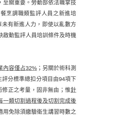
，至關重要。勞動部依法職掌技
中餐烹調職類監評人員之新進培
庫未有新進人力，即使以亂數方
缺啟動監評人員培訓條件及時機
內容僅占32%
；另關於術科測
生評分標準總扣分項目由94項下
定而修正之考量，固非無由；惟
針
每一類切割過程後及切割完成後
適用免除須繳驗衛生講習時數之