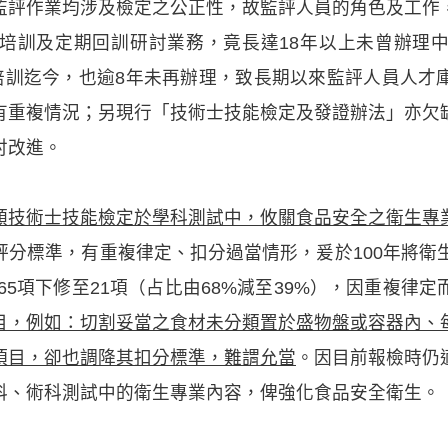
監評作業均涉及檢定之公正性，故監評人員的角色及工作
培訓及定期回訓研討業務，竟長達18年以上未曾辦理
年培訓迄今，也逾8年未再辦理，致長期以來監評人員人才
有重複情況；另現行「技術士技能檢定及發證辦法」亦欠
討改進。
類技術士技能檢定於學科測試中，攸關食品安全之衛生專業
分標準，有重複律定、扣分過當情形，爰於100年將衛
由65項下修至21項（占比由68%減至39%），因重複律
目，例如：切割妥當之食材未分類置於盛物盤或容器內、
項目，卻也調降其扣分標準，難謂允當
。因目前報檢時仍
科、術科測試中的衛生專業內容，俾強化食品安全衛生。