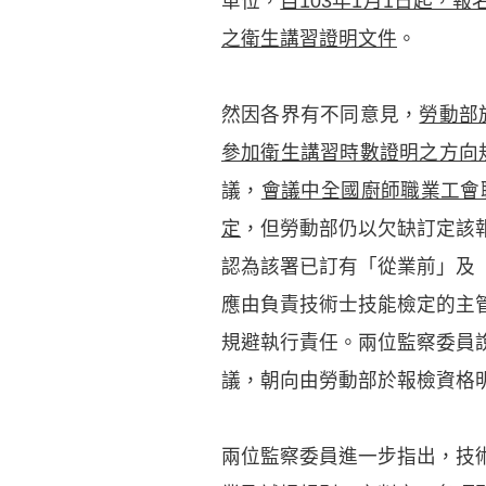
單位，
自103年1月1日起
之衛生講習證明文件
。
然因各界有不同意見，
勞動部
參加衛生講習時數證明之方向
議，
會議中全國廚師職業工會
定
，但勞動部仍以欠缺訂定該
認為該署已訂有「從業前」及
應由負責技術士技能檢定的主
規避執行責任。兩位監察委員
議，朝向由勞動部於報檢資格
兩位監察委員進一步指出，技