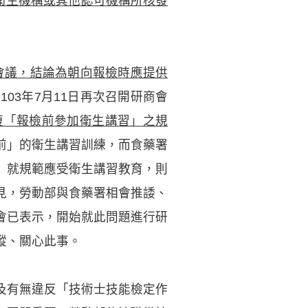
級衛生機構或其他認可機構所核發
商會議，結論為朝向報檢時應提供
103年7月11日再次召開研商會
復「報檢前參加衛生講習」之規
前」的衛生講習訓練，而食藥署
」就規範應受衛生講習教育，則
見，勞動部與食藥署相會推諉、
會已表示，開始就此問題進行研
蹤、關心此事。
及有無違反「技術士技能檢定作