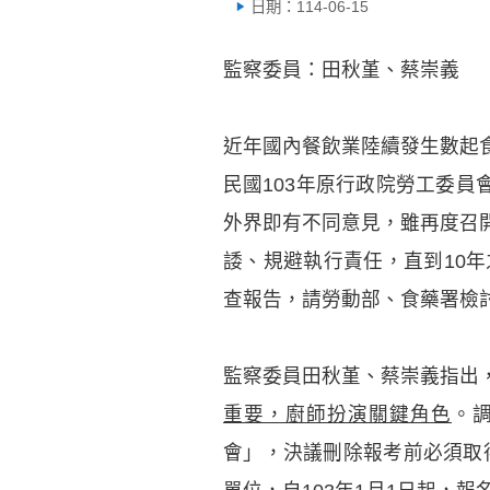
日期：114-06-15
監察委員：田秋堇、蔡崇義
近年國內餐飲業陸續發生數起
民國103年原行政院勞工委員
外界即有不同意見，雖再度召
諉、規避執行責任，直到10
查報告，請勞動部、食藥署檢
監察委員田秋堇、蔡崇義指出
重要，廚師扮演關鍵角色
。
會」，決議刪除報考前必須取