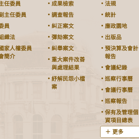
主任委員
成果檢索
法規
副主任委員
調查報告
統計
委員
糾正案文
廉政園地
組織法
彈劾案文
出版品
國家人權委員
糾舉案文
預決算及會計
會簡介
報告
重大案件改善
與處理結果
會議紀錄
紓解民怨小檔
巡察行事曆
案
會議行事曆
巡察報告
保有及管理個
資項目總表
更多