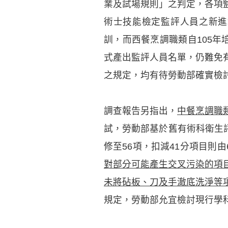
業及試場規則」之判定，各項
術士技能檢定監評人員之新進
訓，而西餐烹調職類自105
式產出監評人員名單，仍難免
之規定，均有待勞動部確實檢
調查報告另指出，
中餐烹調職
試，勞動部基於舊有術科衛生評
修至56項，扣減41分項目則
對部分可能產生交叉污染的項
未將砧板、刀及手澈底洗淨等
規定，勞動部允宜檢討現行學