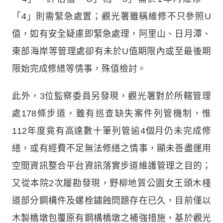
「4」則需緊急處置；觀光署雖稱維修不只參照U
值，如有安全疑慮即緊急處理，阿里山、日月潭、
東部海岸等管理處卻有未於U值期限內或至最後期
限始完成修繕等情事，殊值檢討。
此外，3位監察委員另發現，觀光署對於所轄管理
處178條步道，雖有巡查缺失案件列管機制，惟
112年度竟有高達數十筆列管逾4個月仍未完成修
繕，或有經費不足無法修繕之情事，顯未善盡運用
空間資訊整合平台資訊落實步道維護管理之目的；
又從本院2次履勘發現，野柳地質公園女王頭木棧
道部分鋼構件及螺栓鏽蝕問題存在已久，目前僅以
木製橋墩包覆原有鋼構橋墩之補強措施，基於觀光