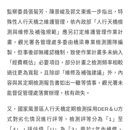
監察委員張菊芳、陳景峻及郭文東進一步指出，特
殊性人行天橋之維護管理，依內政部「人行天橋檢
測與維修及補強規範」應另訂定維護管理作業計
畫，觀光署各管理處多委由橋梁專業檢測團隊編
製，但事後卻無確認機制，致使作業計畫多未納入
「經費概估」必要項目，部分計畫之檢測頻率相較
過往更為寬鬆，且除卻「維修及補強建議」外，內
容與其定期檢測報告書如出一轍等情事，觀光署未
能督促管理處落實辦理，核有疏失。
又，國家風景區人行天橋定期檢測採用DER＆U方
式對劣化情況進行評等，檢測評等分為「1」至
「4」，評估值「U」為「3」需於1年內維修、