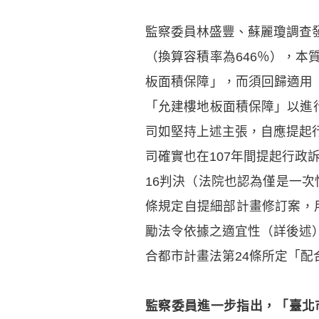
監察委員林盛豐、蘇麗瓊調查
（換算容積率為646％），
板面積保障」，而須回歸適用
「允建樓地板面積保障」以進
司如堅持上述主張，自應提起
司確實也在107年間提起行政
16判決（法院也認為僅是一次
條規定自提細部計畫修訂案，用
勵法令依據之適宜性（詳後述
合都市計畫法第24條所定「
監察委員進一步指出，「臺北