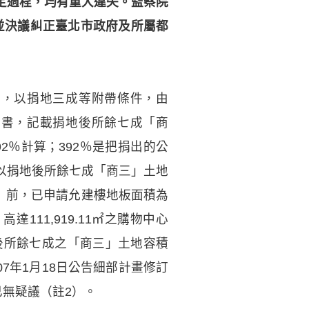
定過程，均有重大違失。監察院
，並決議糾正臺北市政府及所屬都
神，以捐地三成等附帶條件，由
畫書，記載捐地後所餘七成「商
2％計算；392％是把捐出的公
（以捐地後所餘七成「商三」土地
三」前，已申請允建樓地板面積為
達111,919.11㎡之購物中心
地後所餘七成之「商三」土地容積
07年1月18日公告細部計畫修訂
已無疑議（註2）。