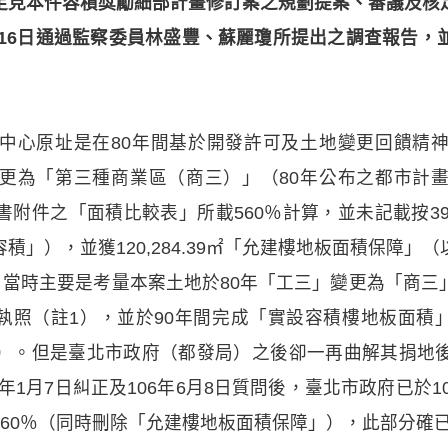
足見本件容積獎勵細部計畫修訂案之規劃提案、審議及核
月16日通過監察委員林盛豐、蘇麗瓊所提出之調查報告
中心原址是在80年間基於開發許可及土地變更回饋精
更為「第三種商業區（商三）」（80年公布之都市計
附件之「面積比較表」所載560％計算，並未記載按39
積」），並獲120,284.39㎡「允建樓地板面積保障」
；當時主要是考量本案土地於80年「工三」變更為「商
建築執照（註1），並於90年間完成「實設容積樓地板面積」高
1％）。但是臺北市政府（都發局）之後卻一再曲解其捐
5年1月7日糾正及106年6月8日質問後，臺北市政府已於1
60％（同時刪除「允建樓地板面積保障」），此部分確