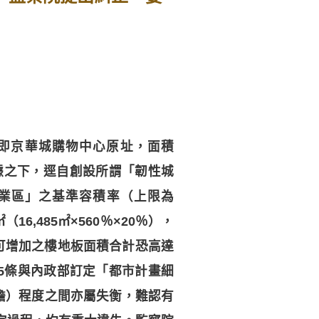
（即京華城購物中心原址，面積
依據之下，逕自創設所謂「韌性城
業區」之基準容積率（上限為
6,485㎡×560％×20％），
則可增加之樓地板面積合計恐高達
25條與內政部訂定「都市計畫細
擔）程度之間亦屬失衡，難認有