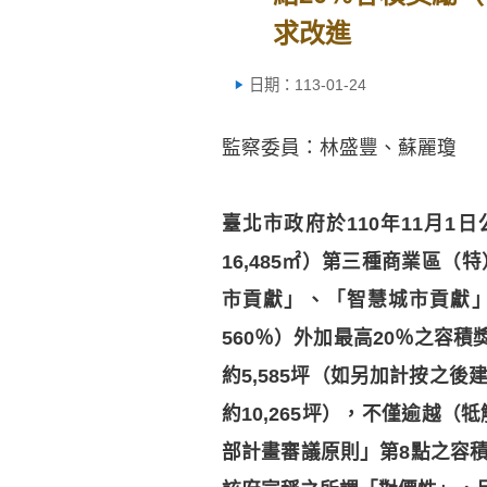
求改進
日期：113-01-24
監察委員：林盛豐、蘇麗瓊
臺北市政府於110年11月
16,485㎡）第三種商業區
市貢獻」、「智慧城市貢獻
560％）外加最高20％之容積獎
約5,585坪（如另加計按之
約10,265坪），不僅逾越
部計畫審議原則」第8點之容