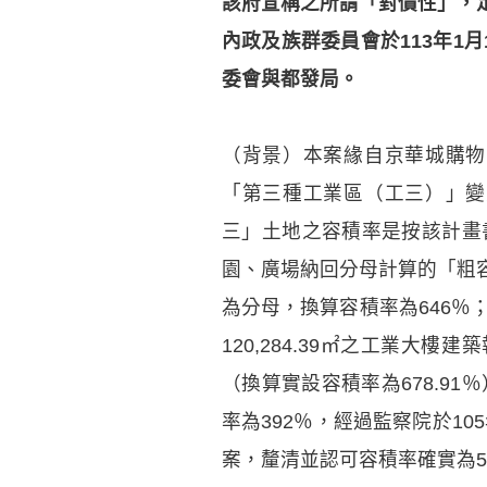
該府宣稱之所謂「對價性」，
內政及族群委員會於113年1
委會與都發局。
（背景）本案緣自京華城購物
「第三種工業區（工三）」變
三」土地之容積率是按該計畫書
園、廣場納回分母計算的「粗容
為分母，換算容積率為646％
120,284.39㎡之工業大樓
（換算實設容積率為678.9
率為392％，經過監察院於10
案，釐清並認可容積率確實為5