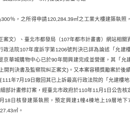
00％，之所得申請120,284.39㎡之工業大樓建築
糾正案文）、臺北市都發局（107年都市計畫書）網站相關
高等行政法院107年度訴字第1206號判決已詳為論述「允
是京華城購物中心已於90年間興建完成並營運，其「允
上開判決書及監察院糾正案文)。又本案容積獎勵案於後續經
111年7月19日撤回其已上訴最高行政法院的「允建樓
細部計畫修訂案，經臺北市政府於110年11月1日公告
0月18日核發建築執照，預定興建1幢4棟地上19層地下7
27.43㎡。