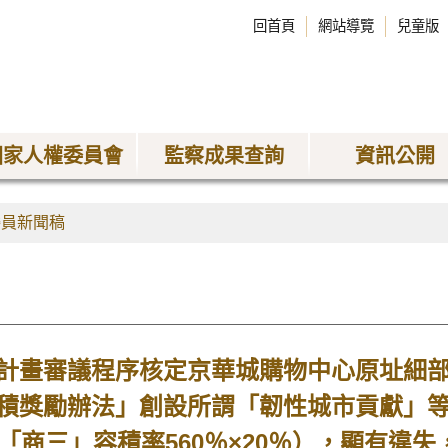
回首頁
網站導覽
兒童版
國家人權委員會
監察成果查詢
資訊公開
委員新聞稿
計畫審議程序核定京華城購物中心原址細
積獎勵辦法」創設所謂「韌性城市貢獻」
「商三」容積率560％×20％），顯有違