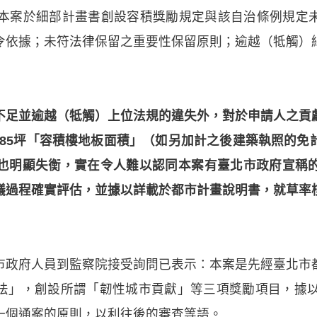
；本案於細部計畫書創設容積獎勵規定與該自治條例規定
令依據；未符法律保留之重要性保留原則；逾越（牴觸）
不足並逾越（牴觸）上位法規的違失外，對於申請人之貢
585坪「容積樓地板面積」（如另加計之後建築執照的
之間也明顯失衡，實在令人難以認同本案有臺北市政府宣
議過程確實評估，並據以詳載於都市計畫說明書，就草率
市政府人員到監察院接受詢問已表示：本案是先經臺北市
法」，創設所謂「韌性城市貢獻」等三項獎勵項目，據以
一個通案的原則，以利往後的審查等語。