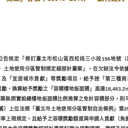
1日公告核定「修訂臺北市松山區西松段三小段156地號
（特）土地使用分區管制規定細部計畫案」，在欠缺法令
」及「宜居城市貢獻」等獎勵項目，給予按「第三種商
勵，換算給予獎勵之「容積樓地板面積」高達18,463.2㎡（1
後建築執照實設總樓地板面積比例推算之免計容積部分，
（牴觸）上位法規「臺北市土地使用分區管制自治條例」第
積率上限規定，且給予之容積獎勵額度與申請人貢獻（負