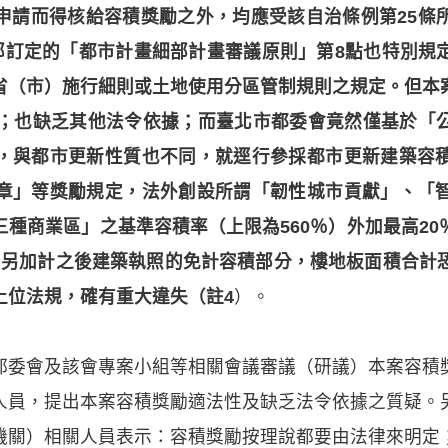
申請而得核給容積獎勵之外，均應受該自治條例第25條
政部訂定的「都市計畫細部計畫審議原則」第8點也特別規
省（市）施行細則或土地使用分區管制規則之規定。但本
請；也缺乏其他法令依據；而臺北市都委會竟然僅基於「
，與都市更新性質也不同，就逕行參採都市更新建築容
章」等獎勵規定，法外創設所謂「韌性城市貢獻」、「
種商業區」之基準容積率（上限為560％）外加最高2
（如另加計之後建築執照的免計容積部分，樓地板面積合計恐高
上位法規，確有重大違失（註4
）。
都委會及該會專案小組等相關會議審議（研議）本案容積
人員，提出本案容積獎勵適法性及缺乏法令依據之質疑。
機關）相關人員表示：容積獎勵按理說都要由法律來明定