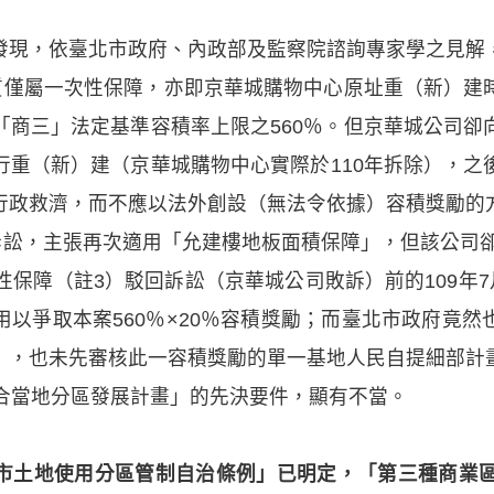
發現，依臺北市政府、內政部及監察院諮詢專家學之見解
本質僅屬一次性保障，亦即京華城購物中心原址重（新）建
「商三」法定基準容積率上限之560％。但京華城公司卻
行重（新）建（京華城購物中心實際於110年拆除），之
行政救濟，而不應以法外創設（無法令依據）容積獎勵的
訴訟，主張再次適用「允建樓地板面積保障」，但該公司卻
性保障（註3）駁回訴訟（京華城公司敗訴）前的109年7
以爭取本案560％×20％容積獎勵；而臺北市政府竟
），也未先審核此一容積獎勵的單一基地人民自提細部計
配合當地分區發展計畫」的先決要件，顯有不當。
市土地使用分區管制自治條例」已明定，「第三種商業區