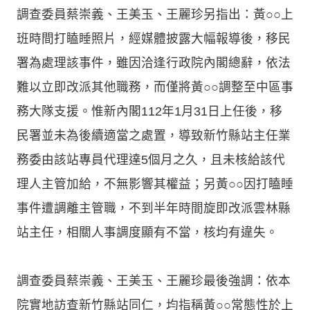
調查委員蔡崇義、王美玉、王麗珍另指出：黃○○上
班時間打瞌睡照片，經媒體披露大幅報導後，移民
署為處理該事件，雖因洽逢行政院內閣總辭，依法
難以立即改派其他職務，而僅將黃○○調整至中區事
務大隊支援。惟新內閣112年1月31日上任後，移
民署並未為後續適當之處置，導致新竹縣站主任業
務委由該站專員代理達5個月之久，且未核給該代
理人主管加給，不無影響其權益；另黃○○因打瞌睡
事件遭調離主管職，不到半年時間旋即改派雲林縣
站主任，相關人事調度顯有不當，核均有違失。
調查委員蔡崇義、王美玉、王麗珍最後強調：依本
院實地訪查新竹縣站同仁，均指稱黃○○常態性於上