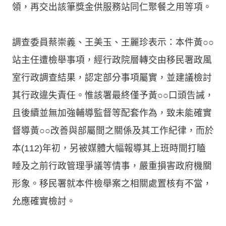
領，再交出該筆獎金供服務站同仁聚餐之用等項。
調查委員蔡崇義、王美玉、王麗珍表示：本件黃○○
站主任遭檢舉事項，經行政院層轉交由移民署政風
室行政調查結果，認定部分事項屬實，並建議檢討
其行政違失責任。惟該署最終僅予黃○○口頭告誡，
且後續並無加強輔導監督等配套作為，致未能確實
督導黃○○改善與部屬間之關係及其工作紀律，而於
本(112)年初，另被媒體大幅報導其上班時間打瞌
睡及之前行政管理爭議等情事，嚴重損害政府機關
形象。移民署就本件檢舉案之相關處置核有不當，
允應確實檢討。