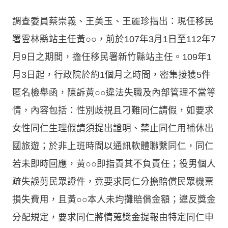
調查委員蔡崇義、王美玉、王麗珍指出：現任移民
署雲林縣站主任黃○○，前於107年3月1日至112年7
月9日之期間，擔任移民署新竹縣站主任。109年1
月3日起，行政院於約1個月之時間，密集接獲5件
匿名檢舉函，陳訴黃○○違法失職及內部管理不當等
情，內容包括：性別歧視且刁難同仁請假，如要求
女性同仁生理假請須提出證明、禁止同仁用補休出
國旅遊；於非上班時間以通訊軟體聯繫同仁，同仁
若未即時回應，黃○○即指責其不負責任；役男個人
疏失誤剪民眾證件，竟要求同仁分擔賠償民眾機票
損失費用，且黃○○本人未均攤賠償金額；違反獎金
分配規定，要求同仁將情蒐獎金提報由特定同仁申