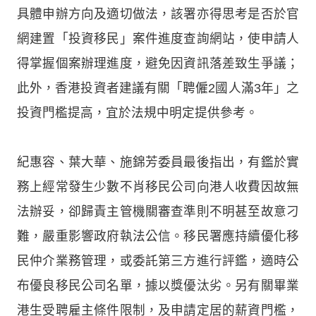
具體申辦方向及適切做法，該署亦得思考是否於官
網建置「投資移民」案件進度查詢網站，使申請人
得掌握個案辦理進度，避免因資訊落差致生爭議；
此外，香港投資者建議有關「聘僱2國人滿3年」之
投資門檻提高，宜於法規中明定提供參考。
紀惠容、葉大華、施錦芳委員最後指出，有鑑於實
務上經常發生少數不肖移民公司向港人收費因故無
法辦妥，卻歸責主管機關審查準則不明甚至故意刁
難，嚴重影響政府執法公信。移民署應持續優化移
民仲介業務管理，或委託第三方進行評鑑，適時公
布優良移民公司名單，據以獎優汰劣。另有關畢業
港生受聘雇主條件限制，及申請定居的薪資門檻，