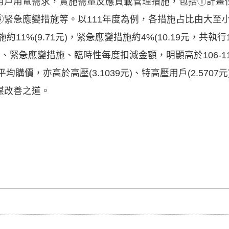
用戶用電需求，實施需量反應負載管理措施，包括①計畫
緊急應變措施等。以111年度為例，各措施占比由大至小
施約11%(9.71元)，緊急應變措施約4%(10.19元，共
競價、緊急應變措施、臨時性每度扣減金額，明顯高於106-11
3元)平均購價，亦高於高壓(3.1039元)、特高壓用戶(2.5
謀改善之道。