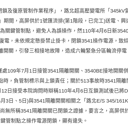
鎖及復原管制作業程序」，路北超高壓變電所「345kV氣體
裝」期間，高屏供於1號匯流排(第1階段，已完工)送電、興
列為關鍵管制點，避免人為誤操作，然110年4月6日新35
迴路後復電，未依規定懸掛禁止掛卡，閉鎖3541操作電源，致
隔離開關，引發三相接地故障，造成六輪緊急分區輪流停電
09年7月1日接管3541隔離開關、3540BE接地開關併同容
點時，負管制標示與上鎖責任；關於513事故時3541隔離開
月12日接受本院詢問時辯稱110年4月6日互鎖測試後已將D
月3日、5日)與3541隔離開關相關之「路北E/S 345/1
尚無所稱3541隔離開關已閉鎖之證據，要言之，高屏供於
期間，未將關鍵管制點之操作電源閉鎖，顯有違失。