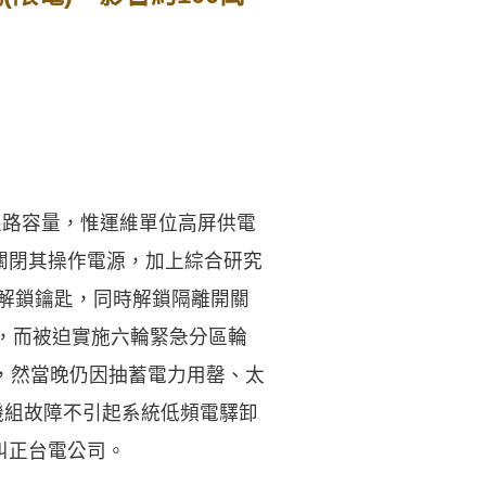
線路容量，惟運維單位高屏供電
並關閉其操作電源，加上綜合研究
箱解鎖鑰匙，同時解鎖隔離開關
應，而被迫實施六輪緊急分區輪
電，然當晚仍因抽蓄電力用罄、太
機組故障不引起系統低頻電驛卸
糾正台電公司。