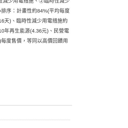
性減少用電措施、②臨時性減少
排序：計畫性約84%(平均每度
執行16天)、臨時性減少用電措施約
0年再生能源(4.36元)、民營電
707元)每度售價，等同以高價回饋用