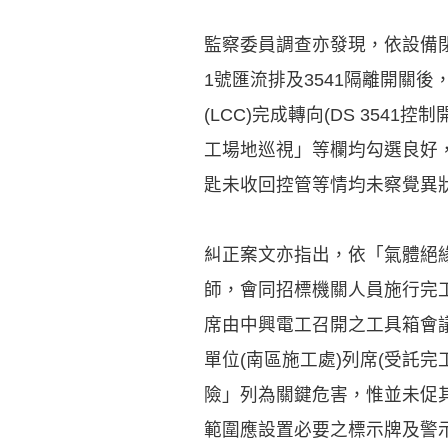
監察委員調查亦發現，依設備
1號匯流排及3541隔離開關後
(LCC)完成轉向(DS 354
工場地巡視」等欄均勾選良好，對
匙未收回控管等情均未察覺異
糾正案文亦指出，依「氣體絕緣
師，會同招標機關人員施行完工
席由中興電工召開之工具箱會議，
單位(南區施工處)列席(受託
險」列為關鍵危害，惟並未促其
範圍應設置必要之標示牌及警示