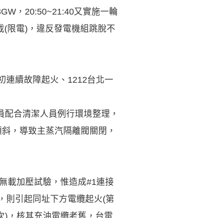
，20:50~21:40又實施一輪
載(限電)，違反發電機組跳脫不
初連續故障起火、1212台北一
轉員配合清潔人員例行環境整理，
傾斜，導致主蒸汽隔離閥關閉，
施無載加壓試驗，惟造成#1連接
驗，則引起同址下方電纜起火(第
3次)，核其充油電纜老舊，台電