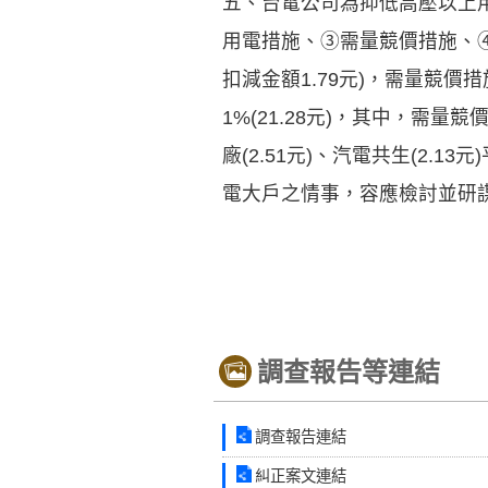
五、台電公司為抑低高壓以上
用電措施、③需量競價措施、④
扣減金額1.79元)，需量競價措
1%(21.28元)，其中，需量
廠(2.51元)、汽電共生(2.1
電大戶之情事，容應檢討並研
調查報告等連結
調查報告連結
糾正案文連結