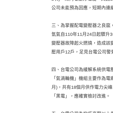
公司未能預為因應，短期內連
三、為掌握配電變壓器之良窳
氫氣自110年11月24日起驟
變壓器故障起火燃燒，造成該變電
壓用戶12戶，足見台電公司
四、台電公司為緩解系統供電
「氣渦輪機」機組主要作為電廠
月)，共有18個月供作電力
「黑電」，應確實檢討改進。