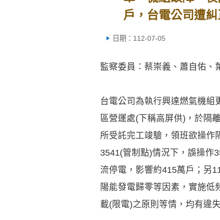
戶，台電公司遭糾
日期：112-07-05
監察委員：蔡崇義、蕭自佑、
台電公司為執行興達燃氣機組
區營運處(下稱高屏供)，於隔
所受託完工竣驗，領班欲操作隔
3541(管制點)情況下，誤
流停電，影響約415萬戶；另
陽能發電歸零等因素，實施低
載(限電)之原則等情，均有違