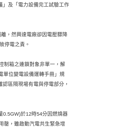
議」及「電力設備完工試驗工作
障隔離，然興達電廠卻因電壓驟降
事故停電之責。
場控制箱之連鎖對象非單一，解
供電單位變電設備運轉手冊」規
確認區隔現場有電與停電部分，
0.5GW)於12時54分因燃燒器
已用罄，雖啟動汽電共生緊急增