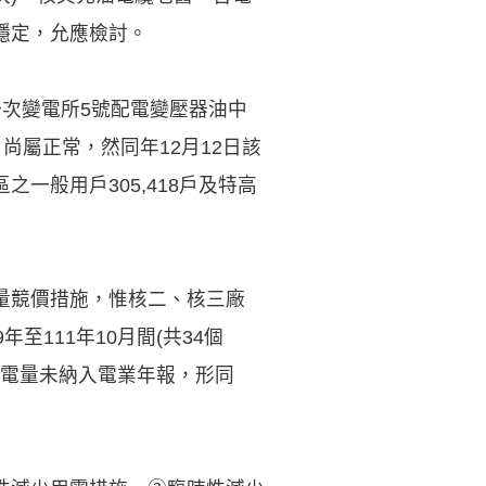
穩定，允應檢討。
次變電所5號配電變壓器油中
尚屬正常，然同年12月12日該
之一般用戶305,418戶及特高
量競價措施，惟核二、核三廠
111年10月間(共34個
發電量未納入電業年報，形同