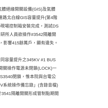
絕緣開關設備(GIS)及氣體
達路北白線GIS容量提升(第4階
40現場控制箱安裝完成，測試DS
綜研所人員欲操作#3542隔離開
，影響415餘萬戶，顯有違失。
量提升之345KV #1 BUS
關操作電源未閉鎖(LOCK)一
S3540閉鎖，惟本院與台電公
61KV系統操作備忘錄」(含錄音檔)
3541隔離開關形成管制點期間