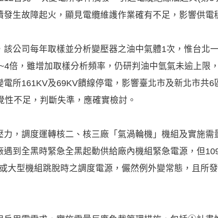
續發生故障起火，顯見電纜維護作業確有不足，影響供電
，該公司每年取樣並分析變壓器之油中氣體1次，惟台北一
升3~4倍，雖增加取樣分析頻率，仍研判油中氫氣未逾上限，
所161KV及69KV饋線停電，影響臺北市及新北市共6區
警覺性不足，判斷失準，應確實檢討。
壓力，調度運轉核二、核三廠「氣渦輪機」機組及實施需
遇到全黑時緊急全黑起動供給廠內機組緊急電源，但109年至
尖峰或大型機組跳脫時之調度電源，儼然例外變常態，且所