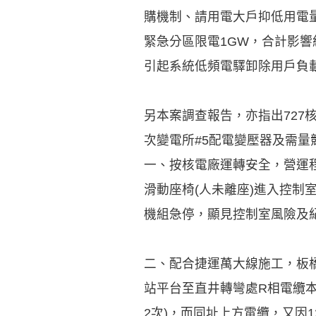
購機制、請用電大戶抑低用電量等措
緊急分區限電1GW，合計影響
引起系統低頻電驛卸除用戶負
另本案調查報告，亦指出727核
次變電所#5配電變壓器及需
一、按核電廠運轉安全，營運程
滑動座椅(人未離座)進入控
機組急停，顯見控制室風險及
二、配合捷運萬大線施工，板橋~
站平台至直井轉彎處R相電纜本
2次)，而同址上方電纜，又因