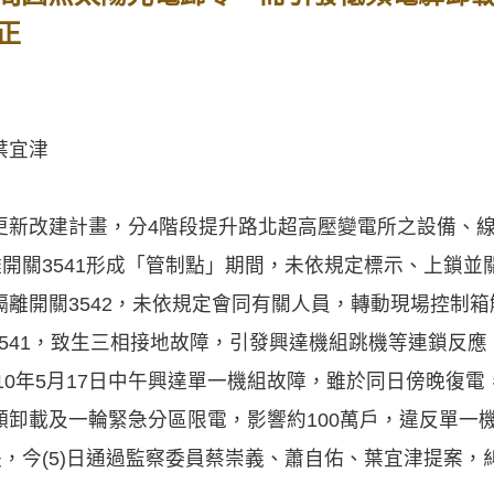
正
葉宜津
更新改建計畫，分4階段提升路北超高壓變電所之設備、
離開關3541形成「管制點」期間，未依規定標示、上鎖
離開關3542，未依規定會同有關人員，轉動現場控制
操作3541，致生三相接地故障，引發興達機組跳機等連鎖反
110年5月17日中午興達單一機組故障，雖於同日傍晚復
頻卸載及一輪緊急分區限電，影響約100萬戶，違反單一
失，今(5)日通過監察委員蔡崇義、蕭自佑、葉宜津提案，