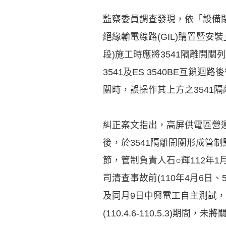
監察委員調查發現，依「設備閉
絕緣輸電線路(GIL)購置暨安
段)施工時應將3541隔離開關
3541及ES 3540BE互鎖
關時，誤操作其上方之3541
糾正案文指出，高屏供電區營運處1
後，於3541隔離開關形成管制
節，管制負責人石○輝112年1
司清查事故前(110年4月6日、5
及同月9日中興電工自主測試，
(110.4.6-110.5.3)