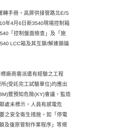
轉手冊，高屏供接管路北E/S
年4月6日新3540現場控制箱
之3540「控制盤面檢查」及「施
40 LCC箱及其互鎖/解連鎖鑰
…得標廠商需派遣有經驗之工程
所(受託完工試驗單位)均應出
M)暨預知危險(KY)會議，監造
相鄰處未標示，人員有感電危
必要之安全衛生措施，如「停電
閉鎖及復原管制作業程序」等規