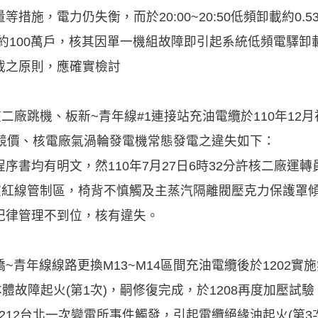
施，電力仍失衡，而於20:00~20:50低頻卸載約0.53GW
約100萬戶，核其因單一機組故障即引起系統低頻電驛卸
載之原則，應確實檢討
二廠跳機、板新~青年線#1連接站充油電纜於110年12月
量競價、核電廠氣渦輪發電機常態發電之違失如下：
序書均有明文，然110年7月27日6時32分許核二廠運
制室紅線管制區，椅背不慎觸及主蒸汽隔離閥壓克力保護罩
紀律管理不到位，核有違失。
青年線線路更換M13~M14區間充油電纜後於1202實
體故障起火(第1次)，嗣修復完成，於1208再度加壓試
1212台北一次變電所事件觸發，引起電纜絕緣油起火(第