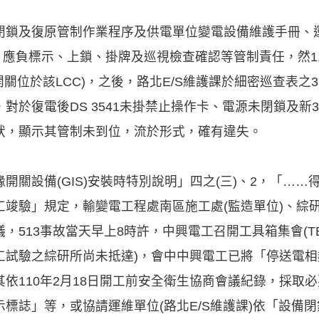
閉鎖及復原管制作業程序及供電單位變電設備維護手冊、運
，應負標示、上鎖、掛牌及巡視檢查確認等管制責任，然110
1控制開關位於該LCC)，之後，路北E/S維護課於細密巡查表
於復電後DS 3541未掛禁止操作卡、電源未閉鎖及新35
狀，顯示其管制未到位，流於形式，確有違失。
開關設備(GIS)安裝時特別說明」四之(三)、2，「…
竣驗」規定，輸變電工程處南區施工處(監造單位)、綜研
513事故當天早上8時許，中興電工召開工具箱集會(TB
完工試驗之綜研所尚未抵達)，會中中興電工已將「停送電
依110年2月18日開工前安全衛生協商會議紀錄，採取
標誌」等，或協請運維單位(路北E/S維護課)依「設備