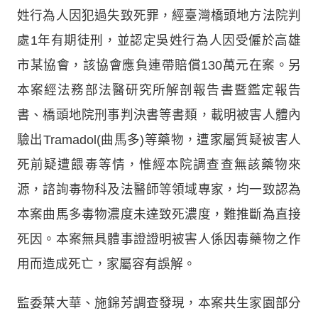
姓行為人因犯過失致死罪，經臺灣橋頭地方法院判
處1年有期徒刑，並認定吳姓行為人因受僱於高雄
市某協會，該協會應負連帶賠償130萬元在案。另
本案經法務部法醫研究所解剖報告書暨鑑定報告
書、橋頭地院刑事判決書等書類，載明被害人體內
驗出Tramadol(曲馬多)等藥物，遭家屬質疑被害人
死前疑遭餵毒等情，惟經本院調查查無該藥物來
源，諮詢毒物科及法醫師等領域專家，均一致認為
本案曲馬多毒物濃度未達致死濃度，難推斷為直接
死因。本案無具體事證證明被害人係因毒藥物之作
用而造成死亡，家屬容有誤解。
監委葉大華、施錦芳調查發現，本案共生家園部分