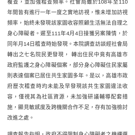
複查，並加強稽查頻率。社會局雖於108年至110
年間皆有進行一年一度之實地訪視，惟未增加訪視
頻率，始終未發現該家園收容照顧生活無法自理之
身心障礙者。遲至111年4月4日接獲另案陳情，於
同年月14日稽查時始發現。本院調查訪談經社會局
轉出之七名院民更發現， 轉出住民中竟有高雄市
政府監護之身心障礙個案，部分身心障礙住民家屬
則表達個案已居住共生家園多年。是以，高雄市政
府歷次稽查時均未能及早發現該共生家園違法收
容，僅視其為社區資源，未加強研議輔導配套措
施，顯見敏感度及跨機關合作不足，存有加強檢討
改進之處。
調查報告指明，政府不得限制身心障礙者之機構選