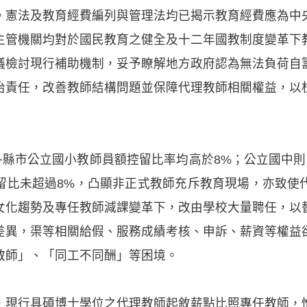
。憲法及教育經費編列與管理法均已揭示教育經費應為中
主管機關均對於國民教育之健全及十二年國教制度變革下
議檢討現行補助機制，妥予瞭解地方政府認為無法負荷自
治責任，改善教師結構問題並保障代理教師相關權益，以
各縣市公立國小教師員額控留比率均高於8%；公立國中則
控留比未超過8%，凸顯非正式教師充斥教育現場，亦致使
女化趨勢及專任教師減課變革下，改由學校大量聘任，以
差異，渠等相關給假、服務成績考核、申訴、薪資等權益
教師」、「同工不同酬」等困境。
，現行具碩博士學位之代理教師起敘薪點比照專任教師，