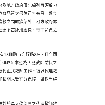
央及地方政府優先編列且須致力
教育品質之保障責無旁貸，教育
籌款之問題癥結外，地方政府亦
杜絕不當挪用經費、苛扣薪資之
有18個縣市均超過8%，且全國
代理教師本應為因應教師請假之
替代正式教師工作。復以代理教
卻長期未受充分保障，肇致爭議
惟對於具大學學歷之代理教師敘