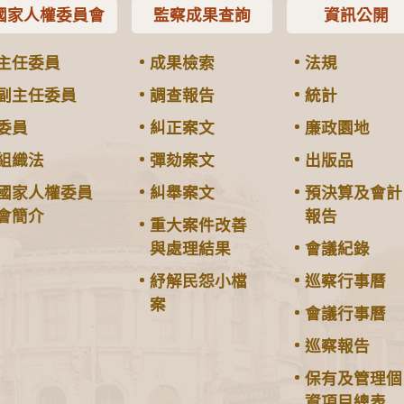
國家人權委員會
監察成果查詢
資訊公開
主任委員
成果檢索
法規
副主任委員
調查報告
統計
委員
糾正案文
廉政園地
組織法
彈劾案文
出版品
國家人權委員
糾舉案文
預決算及會計
會簡介
報告
重大案件改善
與處理結果
會議紀錄
紓解民怨小檔
巡察行事曆
案
會議行事曆
巡察報告
保有及管理個
資項目總表