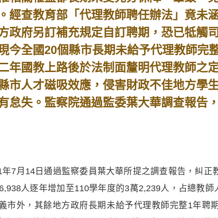
。經查教育部「代理教師聘任辦法」竟未
方政府另訂補充規定自訂聘期，恐已牴觸司
現今全國20個縣市長期未給予代理教師完
二年國教上路後於法制面釐明代理教師之
縣市人才磁吸效應，侵害財政不佳地方學
有怠失。監察院通過監委葉大華調查報告
1年7月14日通過監察委員葉大華所提之調查報告，糾
,938人逐年增加至110學年度的3萬2,239人，占總教師
義市外，其餘地方政府長期未給予代理教師完整1年聘