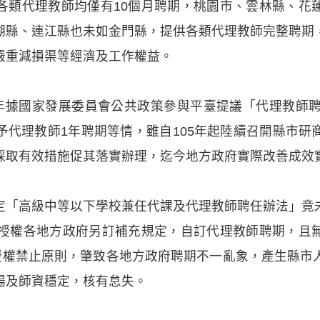
各類代理教師均僅有10個月聘期，桃園市、雲林縣、花
湖縣、連江縣也未如金門縣，提供各類代理教師完整聘期
嚴重減損渠等經濟及工作權益。
6年據國家發展委員會公共政策參與平臺提議「代理教師聘
予代理教師1年聘期等情，雖自105年起陸續召開縣市研
採取有效措施促其落實辦理，迄今地方政府實際改善成效
定「高級中等以下學校兼任代課及代理教師聘任辦法」竟
再授權各地方政府另訂補充規定，自訂代理教師聘期，且
再授權禁止原則，肇致各地方政府聘期不一亂象，產生縣市
場及師資穩定，核有怠失。