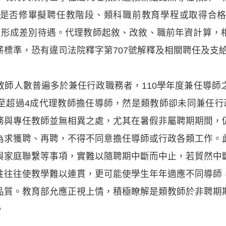
是否修畢擬聘任教階段、類科職前教育學程或取得合
個等別，形成差別待遇。代理教師起敘、改敘、職前年資計算
薪標準，恐有違司法院釋字第707號解釋及相關聘任及支
師人數普遍多於兼任行政職務者，110學年度兼任導師之代
至超過4成代理教師擔任導師，然是類教師卻未同兼任行
務與專任教師並無相異之處，尤其在暑假非屬聘期期間，
為求獲聘、再聘，不得不同意擔任導師或行政各類工作。
與家庭聯繫等事項，實難以隨聘期中斷而中止，若貿然中
性往往使教學難以連貫，更可能使學生年年適應不同導師
品質。教育部允應正視上情，積極瞭解是類教師於非聘期
。