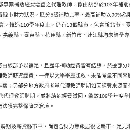
專案補助經費增置之代理教師，係由該部於103年補助各
各縣市財力狀況，區分5級補助比率，最高補助以90%為
資。惟迄110學年度止，仍有13個縣市，包含新北市、
、嘉義縣、臺東縣、花蓮縣、新竹市、連江縣均未給予專
將由該部予以補足，且歷年補助經費皆有結餘，然據部分
理教師薪資經費，一律以大學學歷起敘，未能考量不同學
年薪；另部分地方政府考量代理教師聘期如因經費來源而
聘代理教師聘期，並將結餘經費繳回，肇致109學年度全
無法獲完整保障之窘境。
整聘期及薪資縣市中，尚包含財力等級居後之縣市，足見