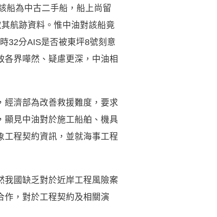
因該船為中古二手船，船上尚留
取其航跡資料。惟中油對該船竟
時32分AIS是否被東坪8號刻意
以致各界嘩然、疑慮更深，中油相
，經濟部為改善救援難度，要求
，顯見中油對於施工船舶、機具
象工程契約資訊，並就海事工程
然我國缺乏對於近岸工程風險案
合作，對於工程契約及相關演