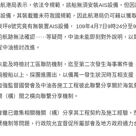
據航港局表示，依法令規範，該船無須安裝AIS設備，但
IS設備，其裝載雖未符我國規範，因此航港局仍可藉以獲
8號究竟有無裝置AIS設備， 109年4月7日9時24分至9
航跡無法確認······等疑問，中油未能即刻對外說明，
促中油檢討改進。
未能及時檢討工區聯防機制，迄至第二次發生海事案件後
兩艘船以上、採團進團出，以備萬一發生狀況時互相支援
加強監督國營會及中油各施工工程彼此聯繫分享關於海氣
關（構）間之橫向聯繫分享機制。
會雖已邀集相關機關（構）分享其工程契約及施工經驗，
繫機制等問題，行政院允宜督促所屬部會及地方政府通力