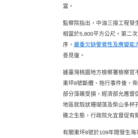
當。
監察院指出，中油三接工程發
相當於5,800平方公尺。第二
序，
嚴重欠缺警覺性及應變能
善見復。
據臺灣桃園地方檢察署檢察官不起
東坪8號斷纜、拖行事件後，
部分藻礁受損，經濟部允應督
地區就殼狀珊瑚藻及柴山多杯
礁之生態，行政院允宜督促有
有關東坪8號於109年間發生海事案件