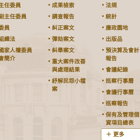
主任委員
成果檢索
法規
副主任委員
調查報告
統計
委員
糾正案文
廉政園地
組織法
彈劾案文
出版品
國家人權委員
糾舉案文
預決算及會計
會簡介
報告
重大案件改善
與處理結果
會議紀錄
紓解民怨小檔
巡察行事曆
案
會議行事曆
巡察報告
保有及管理個
資項目總表
更多