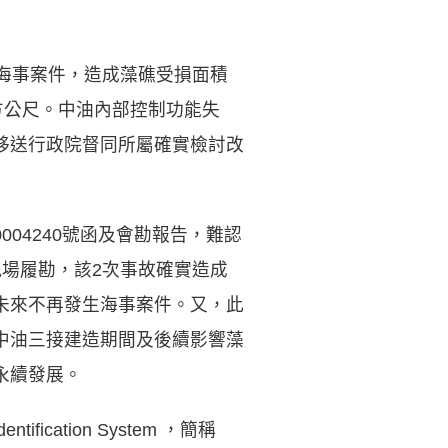
海事案件，造成藻礁受損面積
平方公尺。中油內部控制功能失
移送行政院督同所屬確實檢討改
004240號函及會勘報告，難認
場履勘，該2次事故確實造成
未來不再發生海事案件。又，此
中油三接建造期間及後續影響藻
洋永續發展。
cation System ，簡稱