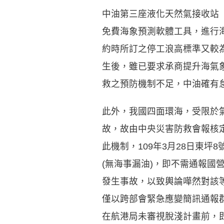
中油第三座液化天然氣接收站
免費海象預測軟體工具，進行
約時所訂之停工浪高標準又較
生後，雖已要求承商提升海氣
救之預防機制不足，中油確有
此外，我國四面環海，受限於
故，故由中央災害防救會報核
此機制，109年3月28日東
(無海事漏油)，即不需通報
發生事故，以致輿論嘩然對該等
僅以跨部會緊急應變簡訊通報
在航港局未審視脫淺計畫前，