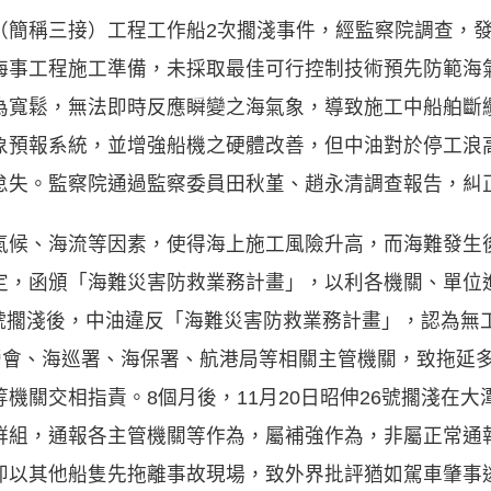
（簡稱三接）工程工作船2次擱淺事件，經監察院調查，
海事工程施工準備，未採取最佳可行控制技術預先防範海
為寬鬆，無法即時反應瞬變之海氣象，導致施工中船舶斷
象預報系統，並增強船機之硬體改善，但中油對於停工浪
怠失。監察院通過監察委員田秋堇、趙永清調查報告，糾
氣候、海流等因素，使得海上施工風險升高，而海難發生
定，函頒「海難災害防救業務計畫」，以利各機關、單位
坪8號擱淺後，中油違反「海難災害防救業務計畫」，認為無
國營會、海巡署、海保署、航港局等相關主管機關，致拖延
機關交相指責。8個月後，11月20日昭伸26號擱淺在
群組，通報各主管機關等作為，屬補強作為，非屬正常通
即以其他船隻先拖離事故現場，致外界批評猶如駕車肇事