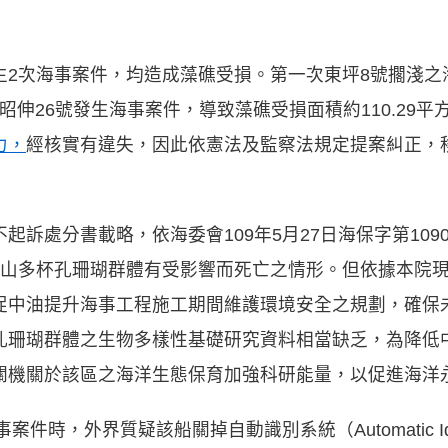
生2次海事案件，均造成藻礁受損。第一次東坪8號擱淺之
次昭伸26號發生海事案件，導致藻礁受損面積約110.29
力，
經核實有違失，因此依憲法及監察法規定提案糾正，
訴處分書載略，依海委會109年5月27日海保字第1090
柴山多杯孔珊瑚群體有受影響而死亡之情形。但依據本院現
促中油提升海事工程施工期間維護環境安全之規劃，確保
孔珊瑚群體之生物多樣性基礎研究資料相當缺乏，為降低
關機關於該區之海洋生態保育加強科研能量，以促進海
時，外界質疑該船關掉自動識別系統（Automatic Identifi