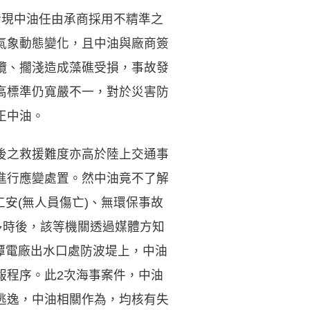
發現中油任由承商採用不精準之
氣象動態變化，且中油與廠商簽
纜、擱淺造成藻礁受損，事故發
高標準仍寬嚴不一，對於災害防
正中油。
後之救援難度亦高於陸上交通事
進行應變處置。然中油竟不了解
工安(無人員傷亡)、無環保事故
多時後，該等機關透過媒體方知
大潭電廠出水口處防波堤上，中油
報程序。此2次海事案件，中油
逃逸，中油相關作為，均核有失