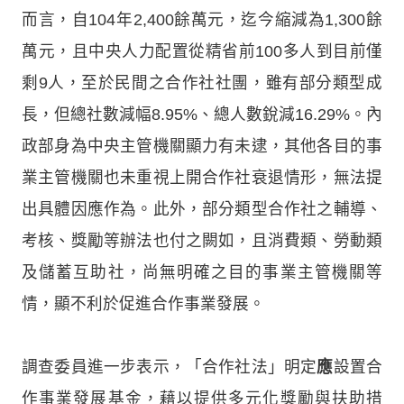
而言，自104年2,400餘萬元，迄今縮減為1,300餘
萬元，且中央人力配置從精省前100多人到目前僅
剩9人，至於民間之合作社社團，雖有部分類型成
長，但總社數減幅8.95%、總人數銳減16.29%。內
政部身為中央主管機關顯力有未逮，其他各目的事
業主管機關也未重視上開合作社衰退情形，無法提
出具體因應作為。此外，部分類型合作社之輔導、
考核、獎勵等辦法也付之闕如，且消費類、勞動類
及儲蓄互助社，尚無明確之目的事業主管機關等
情，顯不利於促進合作事業發展。
調查委員進一步表示，「合作社法」明定
應
設置合
作事業發展基金，藉以提供多元化獎勵與扶助措