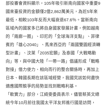
部投審會資料顯示，105年吸引新南向國家中重要9
國來臺投資的金額僅2億2,862萬美元，為近5年來
最低，相較103年反而大幅衰退67.6％。當新南向
區域內的國家多已將自身國家發展計畫，例如越南
的「兩廊一圈」、印尼的「全球海洋支點」、菲律
賓的「雄心2040」、馬來西亞的「兩國雙園經濟轉
型計畫」、汶萊「2035宏願」及泰國「大戰略動
向」等，與中國大陸「一帶一路」倡議形成「戰略
對接」借力使力、相向而行的整合關係時，再加上
日本、韓國長期在該區域經營，我國究該如何盡快
適應國際競爭的局勢並找到戰略利基。
「軟實力」部分，江綺雯委員表示，儘管蔡英文總
統今年10月前往我國太平洋友邦進行國是訪問，