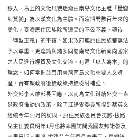
移入，島上的文化風貌逐漸由南島文化主體「量變
到質變」為以漢文化為主體。而這期間數百年來的
變化，臺灣原住民族除所遭受的不公不義，亟待
「轉型正義」的平復。如果政府連原住民族都無法
予以尊重，更遑論與諸多同屬南島文化新南向國家
之人民進行經貿及文化交流，有違「以人為本」的
理念。如何掌握並善用臺灣南島文化重要人文資
產，實有賴政府後續政策持續檢討補強。
外交部李大維部長回應，以南島文化鏈結外交一直
是政府推動的政策，除了江綺雯委員所提到蔡英文
總統今年10月的訪問，原住民族委員會夷將·拔路
兒主任委員明年1月也將率團訪問我國友邦諾魯及
吉里巴斯。夷將·拔路兒主任委員亦表示，蔡總統