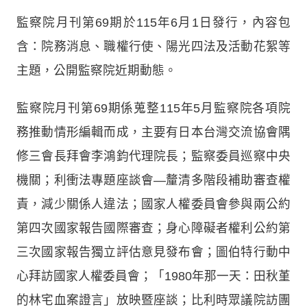
監察院月刊第69期於115年6月1日發行，內容包
含：院務消息、職權行使、陽光四法及活動花絮等
主題，公開監察院近期動態。
監察院月刊第69期係蒐整115年5月監察院各項院
務推動情形編輯而成，主要有日本台灣交流協會隅
修三會長拜會李鴻鈞代理院長；監察委員巡察中央
機關；利衝法專題座談會—釐清多階段補助審查權
責，減少關係人違法；國家人權委員會參與兩公約
第四次國家報告國際審查；身心障礙者權利公約第
三次國家報告獨立評估意見發布會；圖伯特行動中
心拜訪國家人權委員會；「1980年那一天：田秋堇
的林宅血案證言」放映暨座談；比利時眾議院訪團