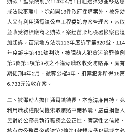
賄款，監察院前於114年4月1日通過彈劾並移送懲
戒法院審理中。除前開13件政府採購案外，被彈劾
人又有利用通霄鎮公墓工程委託專案管理案，索取
並收受得標廠商之賄款。案經苗栗地檢署檢察官追
加起訴，苗栗地方法院113年度訴字第620號、114
年度訴字第481號判決，被彈劾人犯貪污治罪條例
第5條第1項第3款之不違背職務收受賄賂罪，處有
期徒刑4年2月、褫奪公權4年、扣案犯罪所得16萬
6,733元沒收在案。
二、被彈劾人擔任通霄鎮鎮長，本應清廉自持，竟
利用職務權限伺機索取賄賂中飽私囊，嚴重損傷人
民對於公務員執行職務之公正性、廉潔性之信賴，
核有依公務員懲戒法第2條第1款規定予以懲戒之必