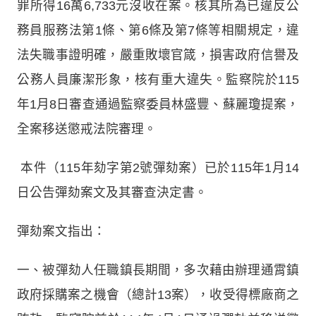
罪所得16萬6,733元沒收在案。核其所為已違反公
務員服務法第1條、第6條及第7條等相關規定，違
法失職事證明確，嚴重敗壞官箴，損害政府信譽及
公務人員廉潔形象，核有重大違失。監察院於115
年1月8日審查通過監察委員林盛豐、蘇麗瓊提案，
全案移送懲戒法院審理。
本件（115年劾字第2號彈劾案）已於115年1月14
日公告彈劾案文及其審查決定書。
彈劾案文指出：
一、被彈劾人任職鎮長期間，多次藉由辦理通霄鎮
政府採購案之機會（總計13案），收受得標廠商之