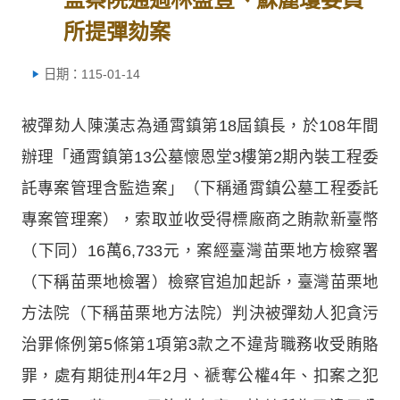
所提彈劾案
日期：115-01-14
被彈劾人陳漢志為通霄鎮第18屆鎮長，於108年間
辦理「通霄鎮第13公墓懷恩堂3樓第2期內裝工程委
託專案管理含監造案」（下稱通霄鎮公墓工程委託
專案管理案），索取並收受得標廠商之賄款新臺幣
（下同）16萬6,733元，案經臺灣苗栗地方檢察署
（下稱苗栗地檢署）檢察官追加起訴，臺灣苗栗地
方法院（下稱苗栗地方法院）判決被彈劾人犯貪污
治罪條例第5條第1項第3款之不違背職務收受賄賂
罪，處有期徒刑4年2月、褫奪公權4年、扣案之犯