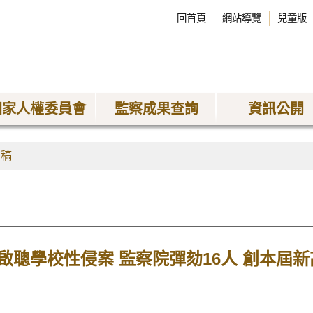
回首頁
網站導覽
兒童版
國家人權委員會
監察成果查詢
資訊公開
聞稿
啟聰學校性侵案 監察院彈劾16人 創本屆