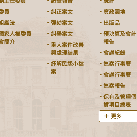
副主任委員
調查報告
統計
委員
糾正案文
廉政園地
組織法
彈劾案文
出版品
國家人權委員
糾舉案文
預決算及會計
會簡介
報告
重大案件改善
與處理結果
會議紀錄
紓解民怨小檔
巡察行事曆
案
會議行事曆
巡察報告
保有及管理個
資項目總表
更多