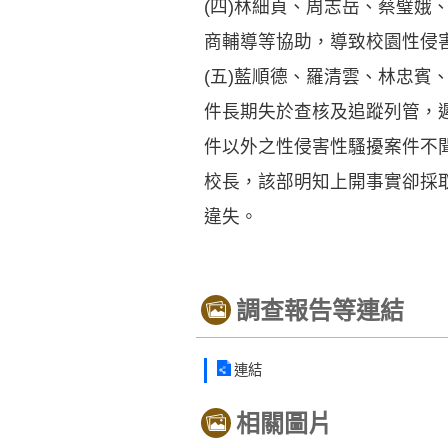
(四)林細貞、周志岳、蔡璧
商輔導等協助，導致校園性侵
(五)藍順德、羅清雲、林忠
件長期失於查核及追蹤列管，遲
件以外之性侵害性騷擾案件不
校長，該部明知上開事實卻採
違失。
調查報告等連結
連結
相關圖片