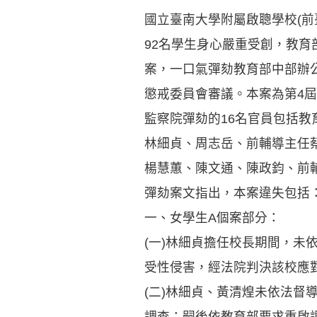
國立臺南大學附屬啟聰學校(前臺
92名學生身心嚴重受創，教育
案，一口氣彈劾教育部中部辦
懲戒委員會審議。本案為第4
監察院彈劾的16名官員包括
林細貞、周志岳、前輔導主任
楊慧蕙、陳文通、陳政鈞、前
彈劾案文指出，本案違失包括
一、女學生A個案部分：
(一)林細貞擔任校長期間，未
受性侵害，經法院判決該校應
(二)林細貞、黃清煌未依法
調查；嗣後依教育部要求重啟