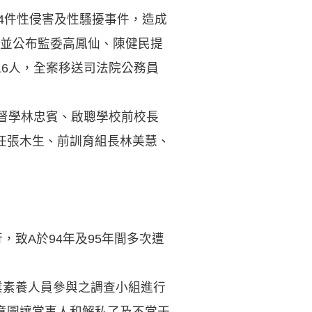
64件性侵害及性騷擾事件，造成
過並公布監委高鳳仙、陳健民提
6人，全案移送司法院公務員
督學林忠賓、啟聰學校前校長
任張木生、前訓育組長林美慧、
致A於94年及95年間多次遭
業素養人員參與之調查小組進行
意圖讓當事人和解私了及不當干