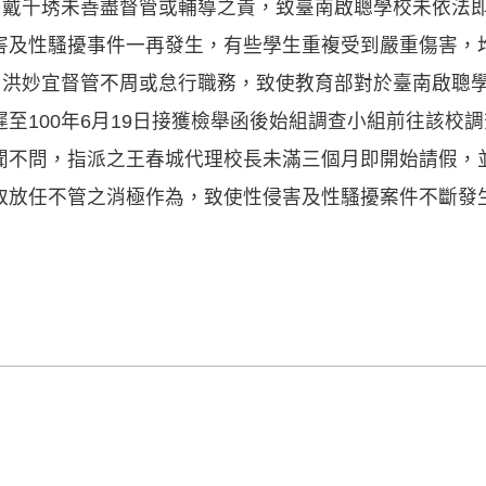
娥、戴千琇未善盡督管或輔導之責，致臺南啟聰學校未依法
害及性騷擾事件一再發生，有些學生重複受到嚴重傷害，
賓、洪妙宜督管不周或怠行職務，致使教育部對於臺南啟聰
至100年6月19日接獲檢舉函後始組調查小組前往該校調
聞不問，指派之王春城代理校長未滿三個月即開始請假，
取放任不管之消極作為，致使性侵害及性騷擾案件不斷發