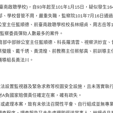
南啟聰學校)，自93年起至101年1月15日，疑似發生1
部、學校督管不周，嚴重失職，監察院101年7月16日通
公室主任藍順德、前臺南啟聰學校校長林細貞、周志岳等1
屆監察委員彈劾人數最多的案件。
教育部中部辦公室主任藍順德、科長羅清雲、視察洪妙宜、
蔡璧娥、戴千琇、黃清煌、前教務主任蔡郁真、前訓導主
輔導組長黃法川。
：
依法設置監視器及緊急求救等校園安全設施，且未落實執行，
對A負國家賠償責任確定在案，確有疏失。
督導或處理本案，致有未依法召開性平會、自行組成並無專
調查程序，調查報告又未先處理即逕送當事人；林細貞且