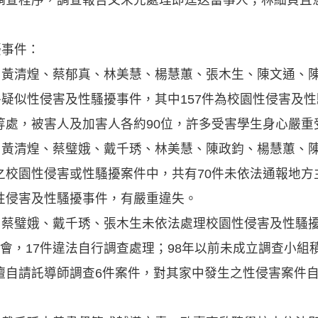
擾事件：
娥、黃清煌、蔡郁真、林美慧、楊慧蕙、張木生、陳文通、
件疑似性侵害及性騷擾事件，其中157件為校園性侵害及
等處，被害人及加害人各約90位，許多受害學生身心嚴重
川、黃清煌、蔡璧娥、戴千琇、林美慧、陳政鈞、楊慧蕙、
校園性侵害或性騷擾案件中，共有70件未依法通報地方
性侵害及性騷擾事件，有嚴重違失。
、蔡璧娥、戴千琇、張木生未依法處理校園性侵害及性騷擾
會，17件違法自行調查處理；98年以前未成立調查小組
擅自請託導師調查6件案件，對其家中發生之性侵害案件