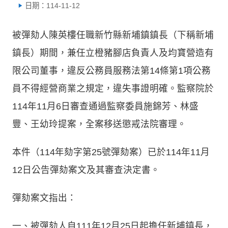
日期：114-11-12
被彈劾人陳英樓任職新竹縣新埔鎮鎮長（下稱新埔
鎮長）期間，兼任立橙豬腳店負責人及均寶營造有
限公司董事，違反公務員服務法第14條第1項公務
員不得經營商業之規定，違失事證明確。監察院於
114年11月6日審查通過監察委員施錦芳、林盛
豐、王幼玲提案，全案移送懲戒法院審理。
本件（114年劾字第25號彈劾案）已於114年11月
12日公告彈劾案文及其審查決定書。
彈劾案文指出：
一、被彈劾人自111年12月25日起擔任新埔鎮長，