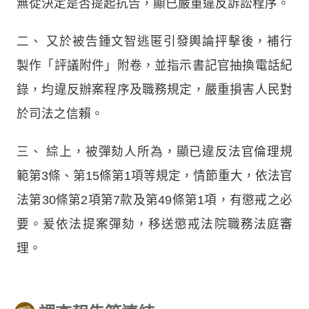
無從決定是否提起抗告，顯已嚴重違反訴訟程序。
二、
又於被告鍾文智逃匿引發輿論抨擊後，補行
製作「評議附件」附卷，並指示書記官抽換電話紀
錄，均違反辦案程序及職務規定，嚴重損害人民對
於司法之信賴。
三、
綜上，被彈劾人所為，顯已違反法官倫理規
範第3條、第15條第1項等規定，情節重大，依法官
法第30條第2項第7款及第49條第1項，有懲戒之必
要。爰依法提案彈劾，移送懲戒法院職務法庭審
理。