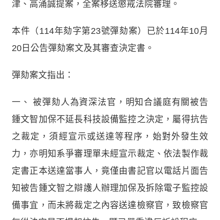
津、高涌誠提案，全案移送懲戒法院審理。
本件（114年劾字第23號彈劾案）已於114年10月
20日公告彈劾案文及其審查決定書。
彈劾案文指出：
一
、
被彈劾人為資深法官，明知合議庭有關被告
鍾文智加保不延長科技設備監控之決定，屬得抗告
之裁定，須經宣示或送達等程序，始對外發生效
力，亦明知系爭審理單未經宣示裁定、依法製作裁
定書正本送達當事人，竟僅由書記官以電話片面告
知被告鍾文智之辯護人辦理加保及拆除電子監控設
備事宜，而未將裁定之內容送達檢察官，致檢察官