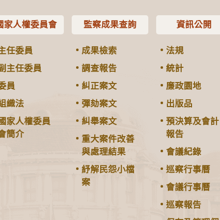
國家人權委員會
監察成果查詢
資訊公開
主任委員
成果檢索
法規
副主任委員
調查報告
統計
委員
糾正案文
廉政園地
組織法
彈劾案文
出版品
國家人權委員
糾舉案文
預決算及會計
會簡介
報告
重大案件改善
與處理結果
會議紀錄
紓解民怨小檔
巡察行事曆
案
會議行事曆
巡察報告