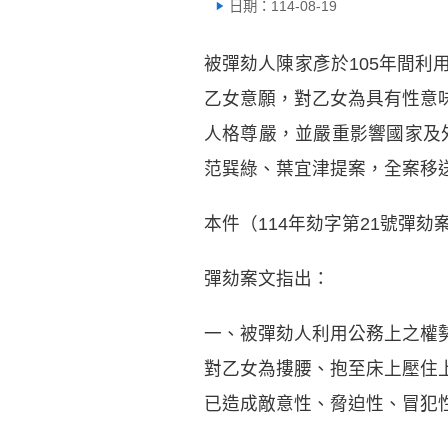
日期：114-08-19
被彈劾人陳家彥於105年間
乙女意願，對乙女為具有性意
人格尊嚴，並嚴重影響國家及外
范巽綠、葉宜津提案，全案移
本件（114年劾字第21號彈劾
彈劾案文指出：
一、被彈劾人利用公務上之權
對乙女為摟腰、抱至床上壓住
已造成敵意性、脅迫性、冒犯