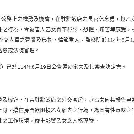
利用公務上之權勢及機會，在駐點飯店之長官休息房，趁乙
味之行為，令被害人乙女有不舒服、恐懼、痛苦等感受，
交人員之聲譽及形象，情節重大。監察院於114年8月
送懲戒法院審理。
案）已於114年8月19日公告彈劾案文及其審查決定書。
勢及機會，在其駐點飯店之外交客房，趁乙女向其報告專
上身、擋在房門欲阻擾乙女離去之行為，為具有性意味之
性之工作環境，嚴重影響乙女之人格尊嚴。