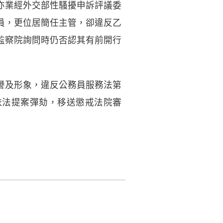
亦業經外交部性騷擾申訴評議委
員，更位居簡任主管，卻違反乙
監察院詢問時仍否認其有前開行
譽及形象，違反公務員服務法第
依法提案彈劾，移送懲戒法院審