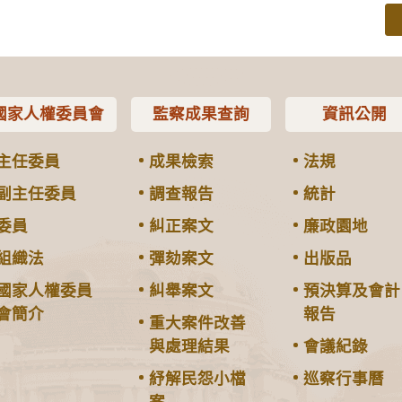
國家人權委員會
監察成果查詢
資訊公開
主任委員
成果檢索
法規
副主任委員
調查報告
統計
委員
糾正案文
廉政園地
組織法
彈劾案文
出版品
國家人權委員
糾舉案文
預決算及會計
會簡介
報告
重大案件改善
與處理結果
會議紀錄
紓解民怨小檔
巡察行事曆
案