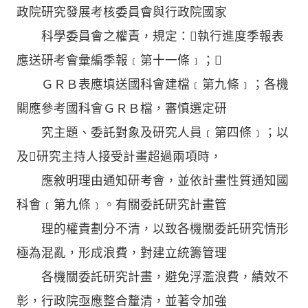
政院研究發展考核委員會與行政院國家
科學委員會之權責，規定：執行進度季報表
應送研考會彙編季報﹝第十一條﹞；
ＧＲＢ表應填送國科會建檔﹝第九條﹞；各機
關應參考國科會ＧＲＢ檔，審慎選定研
究主題、委託對象及研究人員﹝第四條﹞；以
及研究主持人接受計畫超過兩項時，
應敘明理由通知研考會，並依計畫性質通知國
科會﹝第九條﹞。有關委託研究計畫管
理的權責劃分不清，以致各機關委託研究情形
極為混亂，形成浪費，對建立統籌管理
各機關委託研究計畫，避免浮濫浪費，績效不
彰，行政院亟應整合釐清，並著令加強