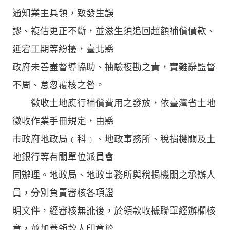
通知業主具領，致發生誤
謬、複估更正不斷，並滋生須追回超額補償價款、
延宕工期等紛擾，臺北縣
政府未善盡督導協助、抽驗複勘之責，實難辭監督
不周、怠忽覆核之咎。
徵收土地應行補償費用之發放，依臺灣省土地
徵收作業手冊規定，由縣
市政府地政局﹝科﹞、地政事務所、稅捐機關及土
地銀行等有關單位派員會
同辦理。地政局、地政事務所與稅捐機關之承辦人
員，分別負責審核各項證
明文件，經審核無訛後，於領款收據聯單經辦欄核
章，並加蓋領款人印章於