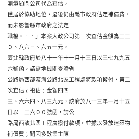
測量顧問公司代為查估，
僅居於協助地位，最後仍由縣市政府估定補償費，
而未影響縣市政府之法定
職權。．．」本案大政公司第一次查估金額為三三
０、八六三、六五一元，
臺北縣政府於八十一年十一月十三日以三七九九五
六號函，請需地機關臺灣省
公路局西部濱海公路北區工程處將款項撥付，第二
次查估﹝複估﹞金額四四
三、六六四、八三九元，該府於八十三年一月十五
日以一三六００號函，請公
路局西濱北區工程處撥付款項，並據以發放建築物
補償費；嗣因多數業主陳