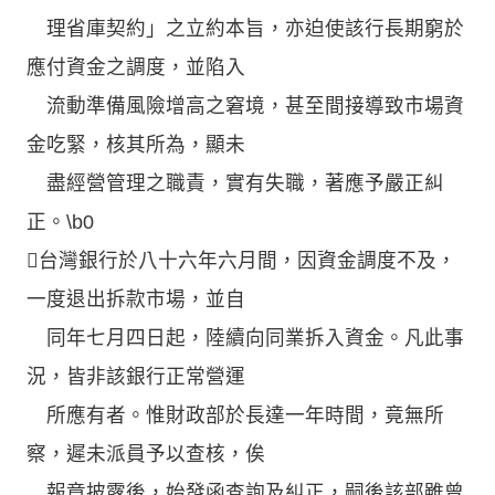
理省庫契約」之立約本旨，亦迫使該行長期窮於
應付資金之調度，並陷入
流動準備風險增高之窘境，甚至間接導致市場資
金吃緊，核其所為，顯未
盡經營管理之職責，實有失職，著應予嚴正糾
正。\b0
台灣銀行於八十六年六月間，因資金調度不及，
一度退出拆款市場，並自
同年七月四日起，陸續向同業拆入資金。凡此事
況，皆非該銀行正常營運
所應有者。惟財政部於長達一年時間，竟無所
察，遲未派員予以查核，俟
報章披露後，始發函查詢及糾正，嗣後該部雖曾